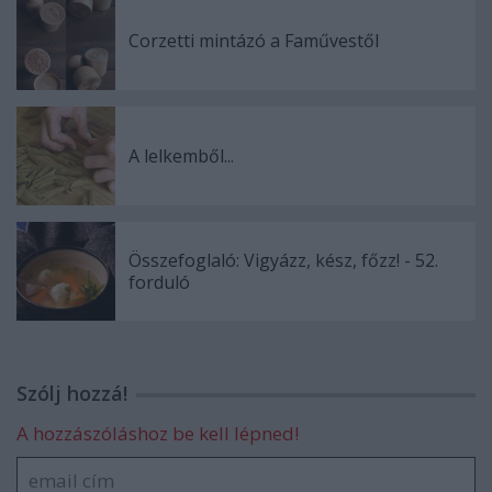
Corzetti mintázó a Faművestől
A lelkemből...
Összefoglaló: Vigyázz, kész, főzz! - 52.
forduló
Szólj hozzá!
A hozzászóláshoz be kell lépned!