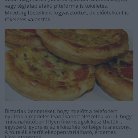
vagy téglalap alakú piteforma is tökéletes.
Mi eddig főételként fogyasztottuk, de előételként is
tökéletes választás.
Biztatlak benneteket, hogy mielőtt a telefonért
nyúltok a rendelés leadásához: Nézzetek körül, hogy:
'mivanahűtőben'! Ilyen finomságok készíthetők...
egyszerű, gyors és az elkészítés költsége is alacsony.
A töltelék ezerféleképpen variálható, érdemes
kísérletezgetni!