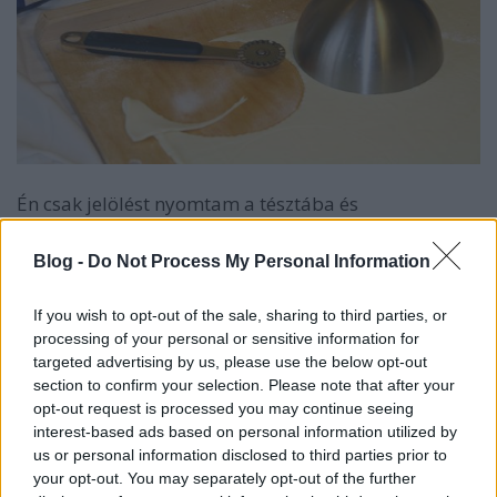
Én csak jelölést nyomtam a tésztába és
derelyeszaggatóval körbevágtam. A tésztát
helyezzük a mélyedésbe, majd ujjainkkal óvatosan
Blog -
Do Not Process My Personal Information
nyomkodjuk bele és villával néhány helyen
szúrkodjuk meg. Ha ezzel a művelettel elkészültünk
If you wish to opt-out of the sale, sharing to third parties, or
felkarikázzuk a póréhagymát, összevágjuk a gombát
processing of your personal or sensitive information for
és ha kell a szalonnát. Egy serpenyőben a
targeted advertising by us, please use the below opt-out
póréhagymát pár percig pároljuk. Ezt követően
section to confirm your selection. Please note that after your
beletesszük a bacont és folyamatos kevergetés
opt-out request is processed you may continue seeing
mellett pirítjuk. Végül beleöntjük a gombát,
interest-based ads based on personal information utilized by
átforgatjuk és 1 dl száraz fehér borral
us or personal information disclosed to third parties prior to
megbolondítjuk. Ha a bor elforrt, ízlés szerint
your opt-out. You may separately opt-out of the further
sózzuk, borsozzuk. A tölteléket egyenletesen elosztva