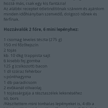
hozzá más, csak egy kis fantázia!
Az alábbi receptet ötletindítónak szánom és ajánlom
minden időhiányban szenvedő, dolgozó nőnek és
férfinak.
Hozzávalók 2 főre, 6 mini lepényhez:
1 csomag leveles tészta (275 g)
150 ml főzőtejszín
2 tojás
kb. 10 dkg trappista sajt
6 kisebb fej gomba
125 g (csíkozott) bacon
1 dl száraz fehérbor
póréhagyma
½
1 db paradicsom
2 evőkanál olívaolaj
1 tojássárgája a tésztaszélek lekenéséhez
só, bors
/Készítettem mini tonhalas lepényeket is, 4 db a