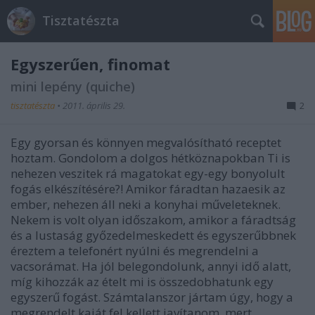
Tisztatészta
Egyszerűen, finomat
mini lepény (quiche)
tisztatészta
•
2011. április 29.
2
Egy gyorsan és könnyen megvalósítható receptet
hoztam. Gondolom a dolgos hétköznapokban Ti is
nehezen veszitek rá magatokat egy-egy bonyolult
fogás elkészítésére?! Amikor fáradtan hazaesik az
ember, nehezen áll neki a konyhai műveleteknek.
Nekem is volt olyan időszakom, amikor a fáradtság
és a lustaság győzedelmeskedett és egyszerűbbnek
éreztem a telefonért nyúlni és megrendelni a
vacsorámat. Ha jól belegondolunk, annyi idő alatt,
míg kihozzák az ételt mi is összedobhatunk egy
egyszerű fogást. Számtalanszor jártam úgy, hogy a
megrendelt kaját fel kellett javítanom, mert