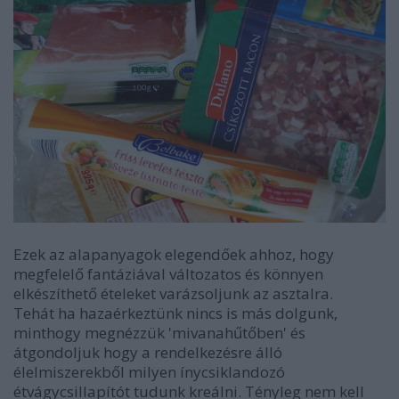
Ezek az alapanyagok elegendőek ahhoz, hogy
megfelelő fantáziával változatos és könnyen
elkészíthető ételeket varázsoljunk az asztalra.
Tehát ha hazaérkeztünk nincs is más dolgunk,
minthogy megnézzük 'mivanahűtőben' és
átgondoljuk hogy a rendelkezésre álló
élelmiszerekből milyen ínycsiklandozó
étvágycsillapítót tudunk kreálni. Tényleg nem kell