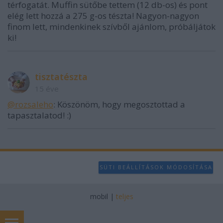
térfogatát. Muffin sütőbe tettem (12 db-os) és pont
elég lett hozzá a 275 g-os tészta! Nagyon-nagyon
finom lett, mindenkinek szívből ajánlom, próbáljátok
ki!
tisztatészta
15 éve
@rozsaleho
: Köszönöm, hogy megosztottad a
tapasztalatod! :)
SÜTI BEÁLLÍTÁSOK MÓDOSÍTÁSA
mobil
|
teljes