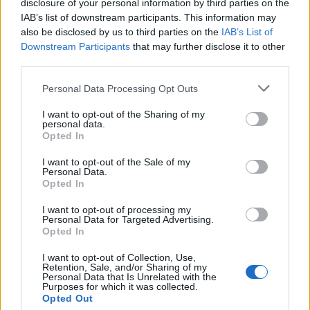
disclosure of your personal information by third parties on the
a mélyedésekbe adagoljuk.
IAB’s list of downstream participants. This information may
also be disclosed by us to third parties on the
IAB’s List of
Downstream Participants
that may further disclose it to other
third parties.
Please note that this website/app uses one or more Google
Personal Data Processing Opt Outs
services and may gather and store information including but
not limited to your visit or usage behaviour. You may click to
I want to opt-out of the Sharing of my
personal data.
grant or deny consent to Google and its third-party tags to
Opted In
use your data for below specified purposes in below Google
consent section.
I want to opt-out of the Sale of my
Personal Data.
Opted In
I want to opt-out of processing my
Personal Data for Targeted Advertising.
Opted In
A tejszínt keverjük el a tojásokkal, reszeljünk bele
I want to opt-out of Collection, Use,
sajtot, majd ezt is sózzuk, borsozzuk. Merőkanál
Retention, Sale, and/or Sharing of my
Personal Data that Is Unrelated with the
segítségével a masszát töltsük egyenletesen a
Purposes for which it was collected.
töltelék tetejére. Villával kicsit nyúljunk bele, hogy a
Opted Out