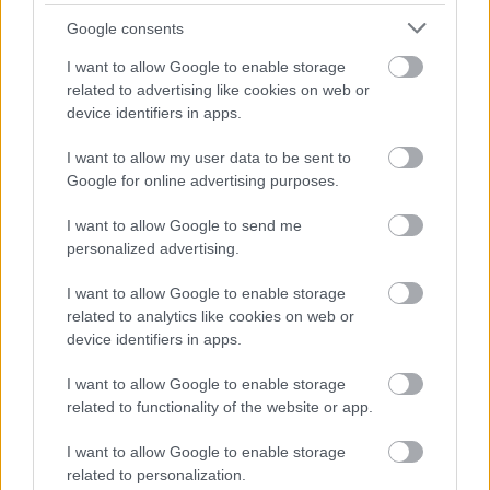
massza a töltelék közzé folyhasson.
Google consents
I want to allow Google to enable storage
related to advertising like cookies on web or
device identifiers in apps.
I want to allow my user data to be sent to
Google for online advertising purposes.
I want to allow Google to send me
personalized advertising.
I want to allow Google to enable storage
related to analytics like cookies on web or
device identifiers in apps.
A szalonnás lepényekre vágjunk egy-egy
I want to allow Google to enable storage
paradicsomkarikát. A kilógó tésztaszéleket kenjük
related to functionality of the website or app.
meg tojássárgájával.
I want to allow Google to enable storage
related to personalization.