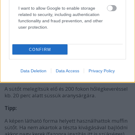
I want to allow Google to enable storage
related to security, including authentication
functionality and fraud prevention, and other
user protection.
CONFIRM
Data Deletion
Data Access
Privacy Policy
A sütőt melegítsük elő és 200 fokon hőlégkeveréssel
kb. 20 perc alatt süssük aranysárgára.
Tipp:
A képen látható forma helyett használhattok muffin
sütőt. Ha nem akartok a tészta kivágásával bajlódni
akkor nagy kerek (fazonra igazítás itt is szükséges)