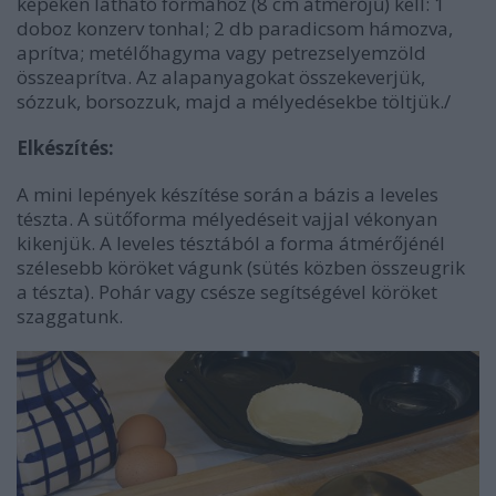
képeken látható formához (8 cm átmérőjű) kell: 1
doboz konzerv tonhal; 2 db paradicsom hámozva,
aprítva; metélőhagyma vagy petrezselyemzöld
összeaprítva. Az alapanyagokat összekeverjük,
sózzuk, borsozzuk, majd a mélyedésekbe töltjük./
Elkészítés:
A mini lepények készítése során a bázis a leveles
tészta. A sütőforma mélyedéseit vajjal vékonyan
kikenjük. A leveles tésztából a forma átmérőjénél
szélesebb köröket vágunk (sütés közben összeugrik
a tészta). Pohár vagy csésze segítségével köröket
szaggatunk.