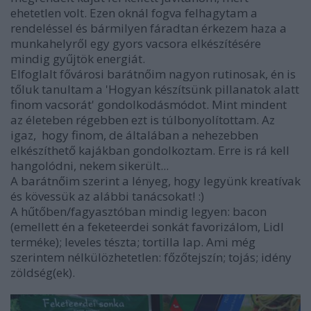
ehetetlen volt. Ezen oknál fogva felhagytam a
rendeléssel és bármilyen fáradtan érkezem haza a
munkahelyről egy gyors vacsora elkészítésére
mindig gyűjtök energiát.
Elfoglalt fővárosi barátnőim nagyon rutinosak, én is
tőluk tanultam a 'Hogyan készítsünk pillanatok alatt
finom vacsorát' gondolkodásmódot. Mint mindent
az életeben régebben ezt is túlbonyolítottam. Az
igaz, hogy finom, de általában a nehezebben
elkészíthető kajákban gondolkoztam. Erre is rá kell
hangolódni, nekem sikerült...
A barátnőim szerint a lényeg, hogy legyünk kreatívak
és kövessük az alábbi tanácsokat! :)
A hűtőben/fagyasztóban mindig legyen: bacon
(emellett én a feketeerdei sonkát favorizálom, Lidl
terméke); leveles tészta; tortilla lap. Ami még
szerintem nélkülözhetetlen: főzőtejszín; tojás; idény
zöldség(ek).