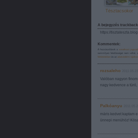
Tésztacsokor
A bejegyzés trackback
https://tisztateszta.bl
Kommentek:
A hozzászólások a
vonatkozó jogsza
semmilyen felelősséget nem vállal, 
feltételekben
és az
adatvédelmi tájékoz
rozsaleho
2011.05.23
Valóban nagyon finom,
nagy kedvence a túró, 
Palkóanyu
2011.05.2
máris kedvet kaptam eh
ünnepi menühöz! Köszi 