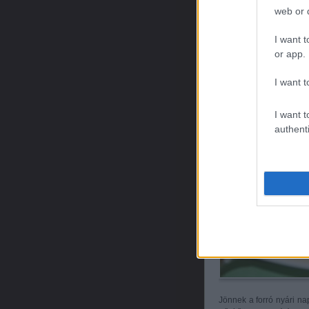
web or d
I want t
Ha kihűlt hűtőbe tes
or app.
tejszínhabbal díszítjük.
I want t
I want t
authenti
Jönnek a forró nyári na