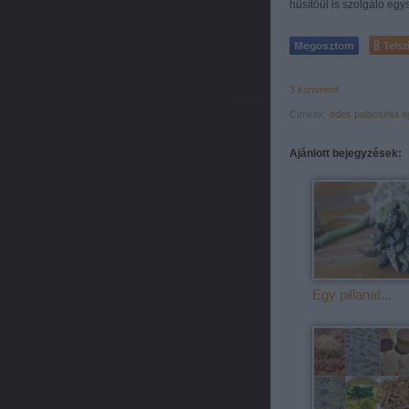
hűsítőül is szolgáló egy
Tetsz
3
komment
Címkék:
édes
palacsinta
e
Ajánlott bejegyzések:
Egy pillanat...