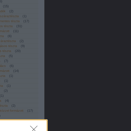
5
)
(
15
)
ndék
(
2
)
 száraztészta
(
1
)
smentes tészta
(
17
)
sos tészta
(
31
)
rmázott
(
11
)
zta
(
6
)
áraztészta
(
2
)
jásos tészta
(
9
)
 tészta
(
20
)
szta
(
5
)
a
(
7
)
lács
(
6
)
rmázott
(
14
)
szta
(
1
)
t
(
1
)
zta
(
1
)
(
2
)
(
1
)
a
(
4
)
tészta
(
2
)
özzel formázott
(
17
)
)
zta
(
6
)
es tészta
(
16
)
erkentyű és tészta
(
1
)