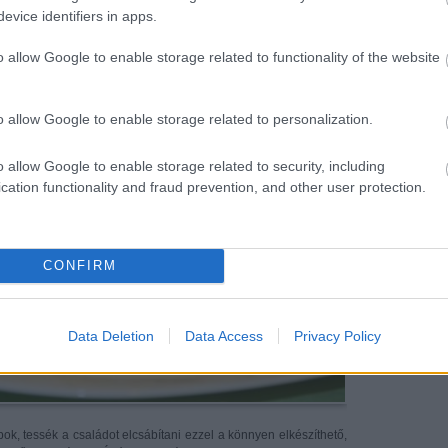
evice identifiers in apps.
o allow Google to enable storage related to functionality of the website
szük és kb. egy óra elteltével a maradék gyümölccsel és
o allow Google to enable storage related to personalization.
o allow Google to enable storage related to security, including
cation functionality and fraud prevention, and other user protection.
CONFIRM
Data Deletion
Data Access
Privacy Policy
pok, tessék a családot elcsábítani ezzel a könnyen elkészíthető,