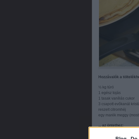
Hozzávalók a töltelékh
½ kg túró
1 egész tojás
1 tasak vaníliás cukor
3 csapott evőkanál krist
reszelt citromhéj
egy marék meggy (most 
... az öntethez:
1 csomag vaníliás pudi
1 l tej
Blog -
Do 