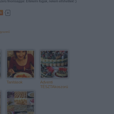
szerű finomsággal. Értékelni fogják, nekem elhihetitek! ;)
ik
0
gyszerű
Tanítások
Adventi
TÉSZTAkoszorú