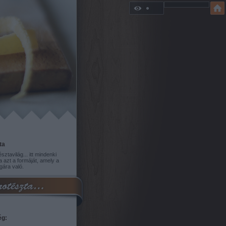
ta
sztavilág... itt mindenki
a azt a formáját, amely a
gára való.
ég: