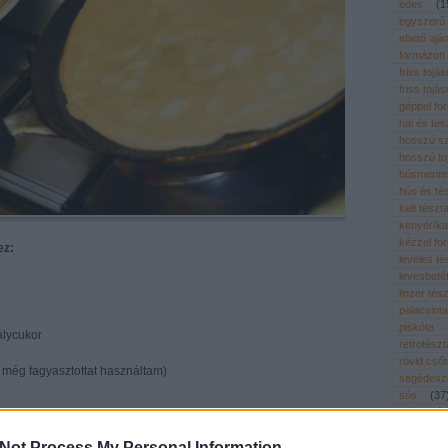
édes
(
1
egyszerű
ehető ajá
formázott
friss tojá
friss tojá
géppel fo
hal és tés
hosszú sz
hosszú to
húsmentes
hús és té
kelt tészt
kenyér/ka
kézzel fo
ez:
leveles té
levesbeté
linzer tés
palacsinta
piskóta
álycukor
retrotészt
rövid cső
még fagyasztottat használtam)
segédeszk
sós
(
37
száraztés
ngpor
színes/íz
Not Process My Personal Information
tengeri h