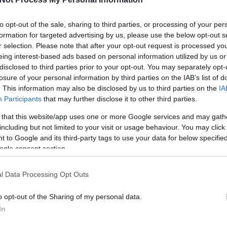
tésztadís
tészta ra
to opt-out of the sale, sharing to third parties, or processing of your per
töltött tés
vkf
(
5
)
formation for targeted advertising by us, please use the below opt-out s
dtagok, a vendégek és a társaság étvágyának megfelelő
r selection. Please note that after your opt-out request is processed y
tát. Keverjük össze a túrót a tojással, vaníliás cukorral,
Ahol jó a 
eing interest-based ads based on personal information utilized by us or
szelt citromhéjjal, melyet természetesen mindenki a saját és
Dolce Vita
elelően ízesítsen (kevesebb illetve több cukor hozzáadásával).
Limara Pék
disclosed to third parties prior to your opt-out. You may separately opt-
meGASTRO
losure of your personal information by third parties on the IAB’s list of
Pasta e bas
Tomakonyh
. This information may also be disclosed by us to third parties on the
IA
Participants
that may further disclose it to other third parties.
RSS 2.0
bejegyzé
 that this website/app uses one or more Google services and may gath
including but not limited to your visit or usage behaviour. You may click 
 to Google and its third-party tags to use your data for below specifi
ogle consent section.
l Data Processing Opt Outs
o opt-out of the Sharing of my personal data.
In