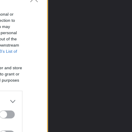
z
(
4
)
guval
(
3
)
sonal or
zta
(
4
)
ection to
ou may
tészta
 personal
sége
out of the
mania
 downstream
ta!
a
B’s List of
sek
,
kommentek
er and store
to grant or
ed purposes