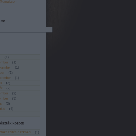
a@gmail.com
em:
s
(
1
)
ember
(
1
)
ptember
(
1
)
ber
(
1
)
ptember
(
1
)
us
(
2
)
ár
(
2
)
ember
(
2
)
ember
(
3
)
is
(
3
)
cius
(
4
)
észták között!
sztakészítés eszközei
(
1
)