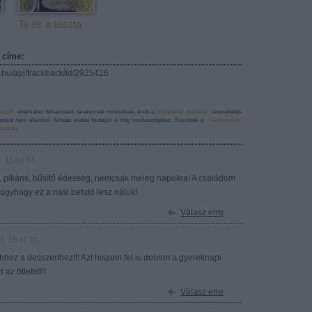
Te és a tészta
 címe:
og.hu/api/trackback/id/2925426
bályok
értelmében felhasználói tartalomnak minősülnek, értük a
szolgáltatás technikai
üzemeltetője
azokat nem ellenőrzi. Kifogás esetén forduljon a blog szerkesztőjéhez. Részletek a
Felhasználási
tatóban
.
. 15:56:54
 pikáns, hűsítő édesség, nemcsak meleg napokra! A családom
úgyhogy ez a nasi befutó lesz náluk!
Válasz erre
3. 19:47:33
hez a desszerthez!!! Azt hiszem fel is dobom a gyereknapi
az ötletet!!!
Válasz erre