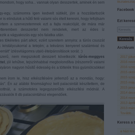
tisztateszt
m mondom, hogy soha... vannak olyan desszertek, aminek én sem
Facebook
gy-egy, számomra igen kedvelt sütikét, jön a hozzátartozók
s elindulok a hűtő felé valami sós ételt keresni, hogy lefojtsam
Ezt keres
értem a szervezetemnek ezt a fajta reakcióját, de mára már
étteremben desszertet nem rendelek, mert az édes íz
ezik a vágyakozás egy sós falatka után.
tökéletes párt alkot, ezért szeretem annyira: a túrós csuszát
 kristálycukorral a tetején; a lekváros kenyeret szalámival és
Archívum
rált" ízlésvilágomra utaló ételpárosítások sorát. :)
zerű, nem megszokott desszert következik:
túrós-meggyes
2017 júliu
2016 nov
tel
, jól lehűtve, tejszínhabbal megbolondítva (részemről valami
2016 sze
. Nyáron nagyon hűsítő édesség és a töltelék friss gyümölcsökkel
2015 októ
2015 sze
 nem írom le, hisz elkészítésére jellemző az a mondás, hogy:
2015 máj
s". Én az alábbi finomsághoz kelt palacsintát készítettem, de
2015 janu
ottnál, a számotokra legegyszerűbb elkészítési módnál. A
2014 dec
ozzávalók 8 db palacsintához elegendőek.
2014 nov
2013 ápril
2013 már
Tovább
...
Keress a t
a házi té