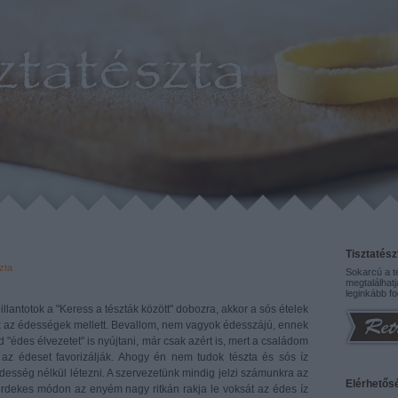
Tisztatész
zta
Sokarcú a té
megtalálhatj
leginkább fo
lantotok a "Keress a tészták között" dobozra, akkor a sós ételek
k az édességek mellett. Bevallom, nem vagyok édesszájú, ennek
"édes élvezetet" is nyújtani, már csak azért is, mert a családom
k az édeset favorizálják. Ahogy én nem tudok tészta és sós íz
desség nélkül létezni. A szervezetünk mindig jelzi számunkra az
Elérhetős
t érdekes módon az enyém nagy ritkán rakja le voksát az édes íz