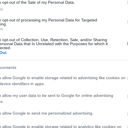
o opt-out of the Sale of my Personal Data.
In
esen elkenjük a felületen, a magozott meggyet a töltelékre
inta két oldalát felhajtjuk, majd henger alakúra göngyöljük. A
to opt-out of processing my Personal Data for Targeted
 arányosan kettévágjuk és egy mélyebb tálban (én kerekben
ing.
ni kínálatból tetszőlegesen kiválasztható) elhelyezzük.
In
ingport egy liter tejjel és ízlés szerinti cukor hozzáadásával
 öntetet készítünk. Az elkészített vanília "sodót" a palacsinták
o opt-out of Collection, Use, Retention, Sale, and/or Sharing
ersonal Data that Is Unrelated with the Purposes for which it
y ellepje.
lected.
Out
consents
o allow Google to enable storage related to advertising like cookies on
evice identifiers in apps.
o allow my user data to be sent to Google for online advertising
s.
to allow Google to send me personalized advertising.
o allow Google to enable storage related to analytics like cookies on