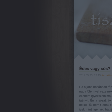
Édes vagy sós?
2011.05.23. 12:15
tisztatés
Ha a jobb hasábban rápil
nagy fölénnyel vezetne
ellenére igyekszem majd 
igényli. Én a sósat, ő
nélkül, ők nem tudnak é
ízek iránti igényét, há