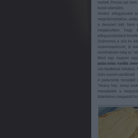
mellett. Persze azt ne
tudok ellenállni.
Amikor elfogyasztok e
megrökönyödése, amikor i
a desszert ízét. Nem 
megtanultam, hogy 
elfogyasztásából követk
Számomra a sós és édes 
szalonnapörccel, jó sok
sorolhatnám még az "aber
Most egy nagyon egys
palacsinta vanília öntet
sós falatkával lefojtva)
ízlés szerint variálható.
A palacsinta receptjét
"Ahány ház, annyi szoká
maradjatok a megszok
töltelékhez megadott h