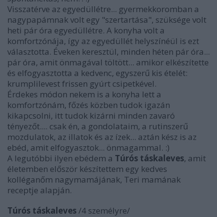
Visszatérve az egyedüllétre... gyermekkoromban a
nagypapámnak volt egy "szertartása", szüksége volt
heti pár óra egyedüllétre. A konyha volt a
komfortzónája, így az egyedüllét helyszínéül is ezt
választotta. Éveken keresztül, minden héten pár óra...
pár óra, amit önmagával töltött... amikor elkészítette
és elfogyasztotta a kedvenc, egyszerű kis ételét:
krumplilevest frissen gyúrt csipetkével.
Érdekes módon nekem is a konyha lett a
komfortzónám, főzés közben tudok igazán
kikapcsolni, itt tudok kizárni minden zavaró
tényezőt.... csak én, a gondolataim, a rutinszerű
mozdulatok, az illatok és az ízek... aztán kész is az
ebéd, amit elfogyasztok... önmagammal. :)
A legutóbbi ilyen ebédem a
Túrós táskaleves
, amit
életemben először készítettem egy kedves
kolléganőm nagymamájának, Teri mamának
receptje alapján.
Túrós táskaleves
/4 személyre/