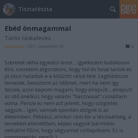
Tisztatészta
Ebéd önmagammal
Túrós táskaleves
tisztatészta
•
2011. szeptember 25.
6
Szeretek néha egyedül lenni... Igyekszem tudatosan
élni, szeretem átgondolni, hogy hol és hová tartok és
jó úton haladok-e a kitűzött célok felé. Legtöbbször
tervezek, beosztom az időmet, mert ha nem így
teszek, azon kapom magam, hogy elrepült... elrepült
az idő anélkül, hogy valami "hasznosat" csináltam
volna. Persze ez nem azt jelenti, hogy szögletes
vagyok... igen, vannak spontán dolgok is az
életemben. Például, amikor rám tör a tésztaéhség, a
tervekkel ellentétben, képes vagyok bármikor
nekiállni főzni, hogy vágyamat csillapítsam. Ez is
spontaneitás, nem?! :)