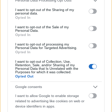
Personal Data Processing Opt Outs
services and may gather and store information including but
not limited to your visit or usage behaviour. You may click to
I want to opt-out of the Sharing of my
personal data.
grant or deny consent to Google and its third-party tags to
Opted In
use your data for below specified purposes in below Google
consent section.
I want to opt-out of the Sale of my
Personal Data.
Ezt követően alaposan kiforraltam.
Egy jó negyed
Opted In
órát állni hagytam, hogy az ízek összeérjenek.
I want to opt-out of processing my
Personal Data for Targeted Advertising.
Opted In
I want to opt-out of Collection, Use,
Retention, Sale, and/or Sharing of my
Personal Data that Is Unrelated with the
Purposes for which it was collected.
Opted Out
Google consents
I want to allow Google to enable storage
related to advertising like cookies on web or
device identifiers in apps.
A tetejét meghintettem egy teáskanál tejföllel,