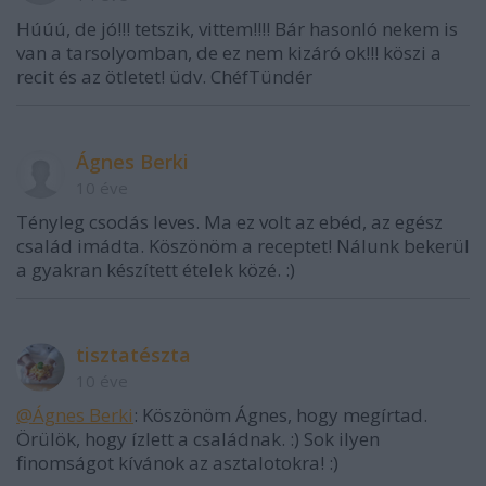
Húúú, de jó!!! tetszik, vittem!!!! Bár hasonló nekem is
van a tarsolyomban, de ez nem kizáró ok!!! köszi a
recit és az ötletet! üdv. ChéfTündér
Ágnes Berki
10 éve
Tényleg csodás leves. Ma ez volt az ebéd, az egész
család imádta. Köszönöm a receptet! Nálunk bekerül
a gyakran készített ételek közé. :)
tisztatészta
10 éve
@Ágnes Berki
: Köszönöm Ágnes, hogy megírtad.
Örülök, hogy ízlett a családnak. :) Sok ilyen
finomságot kívánok az asztalotokra! :)