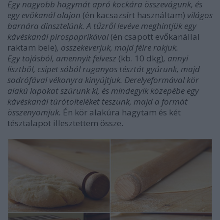
Egy nagyobb hagymát apró kockára összevágunk, és
egy evőkanál olajon
(én kacsazsírt használtam)
világos
barnára dinsztelünk. A tűzről levéve meghintjük egy
kávéskanál pirospaprikával
(én csapott evőkanállal
raktam bele)
, összekeverjük, majd félre rakjuk.
Egy tojásból, amennyit felvesz
(kb. 10 dkg)
, annyi
lisztből, csipet sóból ruganyos tésztát gyúrunk, majd
sodrófával vékonyra kinyújtjuk. Derelyeformával kör
alakú lapokat szúrunk ki, és mindegyik közepébe egy
kávéskanál túrótölteléket teszünk, majd a formát
összenyomjuk.
Én kör alakúra hagytam és két
tésztalapot illesztettem össze.