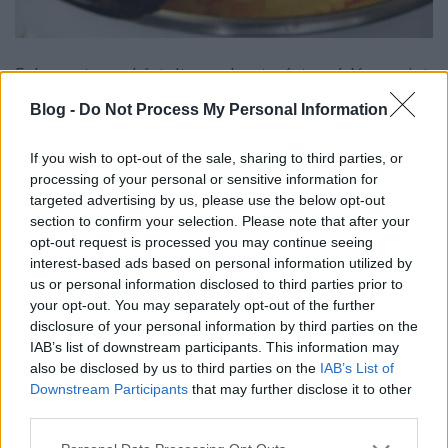
Folyamatosan kóstoltam a levet, sóztam ízlés szerint
és kevés házi vegetát is használtam.
A levest még
Blog -
Do Not Process My Personal Information
tejfölözzük, nem baj, ha egy-egy táskából a töltelék egy
kicsit kiforr.
A tejföllel történő habarást az alábbiak
If you wish to opt-out of the sale, sharing to third parties, or
szerint végeztem: 3 evőkanál tejfölt habverő
processing of your personal or sensitive information for
segítségével simára kevertem, egy kevés forró lével
targeted advertising by us, please use the below opt-out
eldolgoztam és azonnal a levesbe öntöttem, jól
section to confirm your selection. Please note that after your
elkevertem.
opt-out request is processed you may continue seeing
interest-based ads based on personal information utilized by
us or personal information disclosed to third parties prior to
your opt-out. You may separately opt-out of the further
disclosure of your personal information by third parties on the
IAB’s list of downstream participants. This information may
also be disclosed by us to third parties on the
IAB’s List of
Downstream Participants
that may further disclose it to other
third parties.
Please note that this website/app uses one or more Google