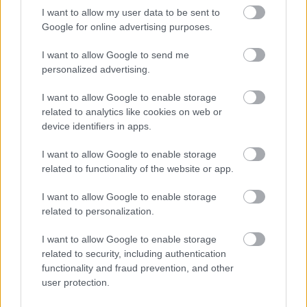
kaprot csíptem rá, s
I want to allow my user data to be sent to
Google for online advertising purposes.
Tálaltam e régi étket,
melynek íze elnyerte tetszésemet.
I want to allow Google to send me
A fazék így kiürült,
personalized advertising.
s a tésztáslány már el is terült. :)
I want to allow Google to enable storage
related to analytics like cookies on web or
device identifiers in apps.
I want to allow Google to enable storage
related to functionality of the website or app.
I want to allow Google to enable storage
related to personalization.
I want to allow Google to enable storage
related to security, including authentication
functionality and fraud prevention, and other
user protection.
Köszönöm a receptet Teri mamának! Bevallom