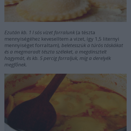
Ezután kb. 1 l sós vizet forralunk
(a tészta
mennyiségéhez keveselltem a vizet, így 1,5 liternyi
mennyiséget forraltam)
, beletesszük a túrós táskákat
és a megmaradt tészta széleket, a megdinsztelt
hagymát, és kb. 5 percig forraljuk, míg a derelyék
megfőnek.