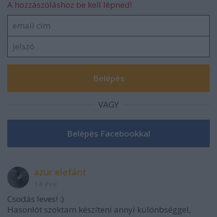
A hozzászóláshoz be kell lépned!
VAGY
azur elefánt
14 éve
Csodás leves! :)
Hasonlót szoktam készíteni annyi különbséggel,