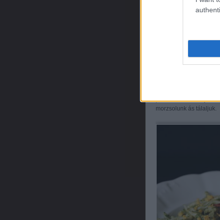
authenti
Nagy fazékban vizet for
állagúra főzzük. A tésztá
pestot összekeverjük a t
morzsolunk ás tálaljuk.