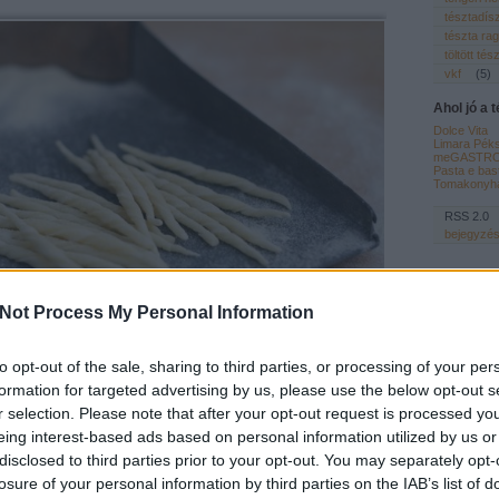
tésztadís
tészta ra
töltött tés
vkf
(
5
)
Ahol jó a 
Dolce Vita
Limara Pék
meGASTRO
Pasta e bas
Tomakonyh
RSS 2.0
bejegyzé
Not Process My Personal Information
to opt-out of the sale, sharing to third parties, or processing of your per
formation for targeted advertising by us, please use the below opt-out s
r selection. Please note that after your opt-out request is processed y
 száradni legalább egy napig, mert így tartja meg a formáját. Az
t pestoval tálaltam a tetejére főtt tojássárgáját morzsoltam.
eing interest-based ads based on personal information utilized by us or
disclosed to third parties prior to your opt-out. You may separately opt-
losure of your personal information by third parties on the IAB’s list of