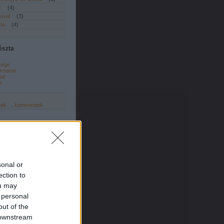
z
(
4
)
guval
(
3
)
zta
(
4
)
tészta
sége
mania
ta!
a
sek
,
kommentek
sonal or
ection to
ou may
 personal
out of the
 downstream