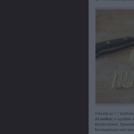
A tésztát az
ITT
található
Jó tanács:
a lapokkal e
tésztaszálakat. Tapaszta
Munkaigényes nem tagad