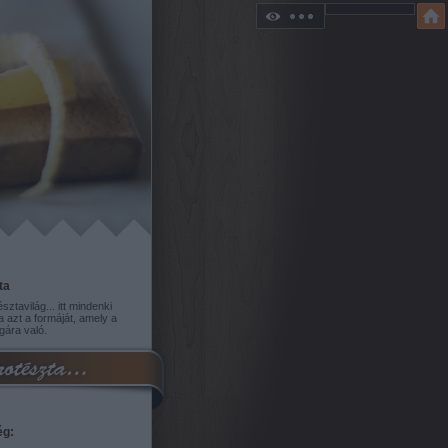
ta
sztavilág... itt mindenki
a azt a formáját, amely a
gára való.
ég: