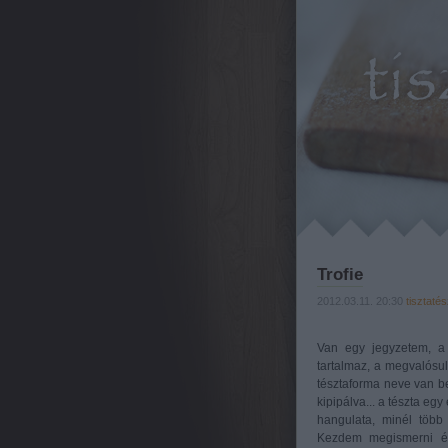
Trofie
2012.03.11. 20:30
tisztatés
Van egy jegyzetem, a 
tartalmaz, a megvalósult
tésztaforma neve van b
kipipálva... a tészta eg
hangulata, minél több 
Kezdem megismerni és 