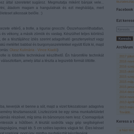
tisztateszt
ez által szeretetet sugároz. Megmutatja miként bánjak vele...
i, átadom magam a hangulatnak és ezt meghálálja, mert
Facebook
leteset alkossak belőle. :)
Ezt keres
ezete eltérő, a trofie, a liguriai gnocchi. Összehasonlíthatatlan,
 és vékony, a másik zömök és vastag. Készülhet teljes kiörlésű
, de a tésztájához ízlés szerint adagolható gesztenyeliszt vagy
akú metéltet babbal és burgonyaszeletekkel együtt főzik ki, majd
Archívum
orrás:
Olasz Kulinária - Vince Kiadó
)
rofie is többféle technikával készíthető. Én háromféle technikát
2017 júliu
 választottam, amely által a tészta a legszebb formát öltötte.
2016 nov
2016 sze
2015 októ
2015 sze
2015 máj
2015 janu
2014 dec
2014 nov
2013 ápril
tálba, keverjük el benne a sót, majd a vizet fokozatosan adagolva
2013 már
 kemény tésztamasszát. Lisztezzünk be egy sima munkafelületet
Tovább
...
 párnás részével, míg sima és bársonyos nem lesz. Csomagoljuk
Keress a t
hentessük a hűtőben. A tésztát sodrófa vagy gép segítségével
stagságúra, majd kb. 5 cm széles lapokra vágjuk fel. Éles késsel
a házi té
at szeljünk, pont úgy, mintha gyufatésztát készítenénk.