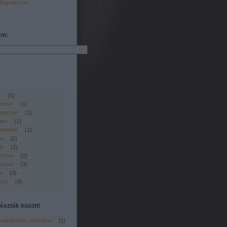
a@gmail.com
em:
s
(
1
)
ember
(
1
)
ptember
(
1
)
ber
(
1
)
ptember
(
1
)
us
(
2
)
ár
(
2
)
ember
(
2
)
ember
(
3
)
is
(
3
)
cius
(
4
)
észták között!
sztakészítés eszközei
(
1
)