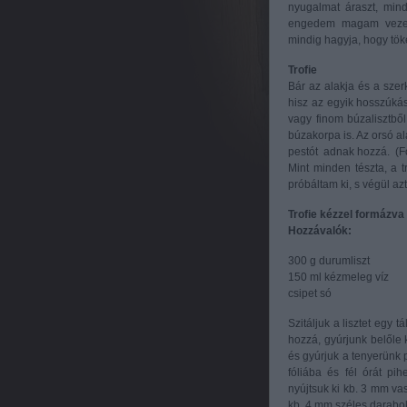
nyugalmat áraszt, mind
engedem magam vezetn
mindig hagyja, hogy töké
Trofie
Bár az alakja és a szerk
hisz az egyik hosszúkás
vagy finom búzalisztből
búzakorpa is. Az orsó al
pestót adnak hozzá. (F
Mint minden tészta, a t
próbáltam ki, s végül azt
Trofie kézzel formázva
Hozzávalók:
300 g durumliszt
150 ml kézmeleg víz
csipet só
Szitáljuk a lisztet egy 
hozzá, gyúrjunk belőle
és gyúrjuk a tenyerünk
fóliába és fél órát pi
nyújtsuk ki kb. 3 mm va
kb. 4 mm széles darabok