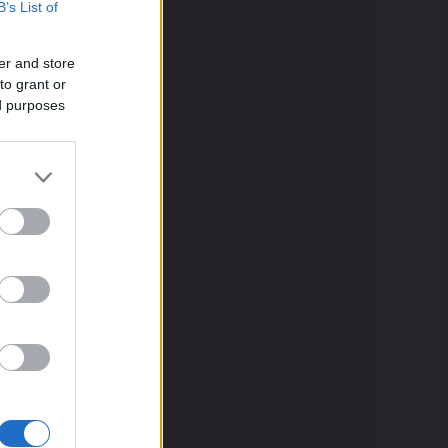
B’s List of
er and store
to grant or
ed purposes