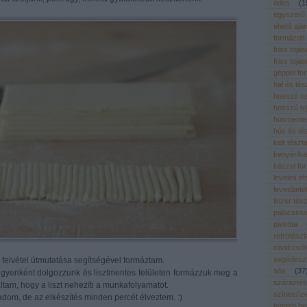
édes
(
1
egyszerű
ehető ajá
formázott
friss tojá
friss tojá
géppel fo
hal és tés
hosszú sz
hosszú to
húsmentes
hús és té
kelt tészt
kenyér/ka
kézzel fo
leveles té
levesbeté
linzer tés
palacsinta
piskóta
retrotészt
rövid cső
segédeszk
 felvétel útmutatása segítségével formáztam.
sós
(
37
gyenként dolgozzunk és lisztmentes felületen formázzuk meg a
száraztés
ltam, hogy a liszt nehezíti a munkafolyamatot.
színes/íz
om, de az elkészítés minden percét élveztem. :)
tengeri h