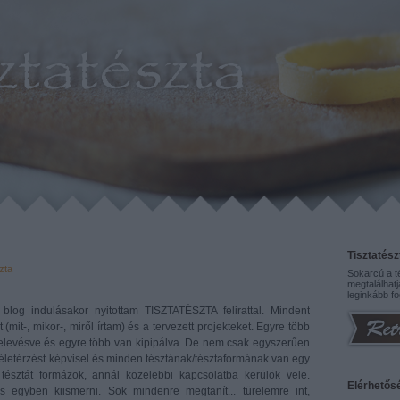
Tisztatész
zta
Sokarcú a té
megtalálhatj
leginkább fo
blog indulásakor nyitottam TISZTATÉSZTA felirattal. Mindent
 (mit-, mikor-, miről írtam) és a tervezett projekteket. Egyre több
elevésve és egyre több van kipipálva. De nem csak egyszerűen
y életérzést képvisel és minden tésztának/tésztaformának van egy
tésztát formázok, annál közelebbi kapcsolatba kerülök vele.
Elérhetős
egyben kiismerni. Sok mindenre megtanít... türelemre int,