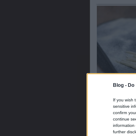
Blog -
Do 
If you wish 
sensitive in
confirm you
A friss tésztát hagyjuk
elkészített tésztát spenó
continue se
information 
Spenót pesto
further disc
Hozzávalók: