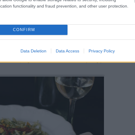
cation functionality and fraud prevention, and other user protection.
CONFIRM
ralunk, sózzuk, beletesszük a tésztát és pár perc alatt al dente
Data Deletion
Data Access
Privacy Policy
t leszűrjük, a főzővizet félretesszük. Mielőtt a tésztára öntjük, a
észta kevés, még forró főzővizével. A tésztára főtt tojássárgáját