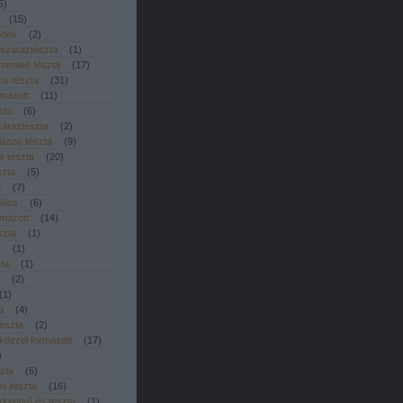
5
)
(
15
)
ndék
(
2
)
 száraztészta
(
1
)
smentes tészta
(
17
)
sos tészta
(
31
)
rmázott
(
11
)
zta
(
6
)
áraztészta
(
2
)
jásos tészta
(
9
)
 tészta
(
20
)
szta
(
5
)
a
(
7
)
lács
(
6
)
rmázott
(
14
)
szta
(
1
)
t
(
1
)
zta
(
1
)
(
2
)
(
1
)
a
(
4
)
tészta
(
2
)
özzel formázott
(
17
)
)
zta
(
6
)
es tészta
(
16
)
erkentyű és tészta
(
1
)