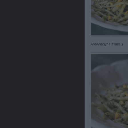
Abbahagyhatatlan! ;)