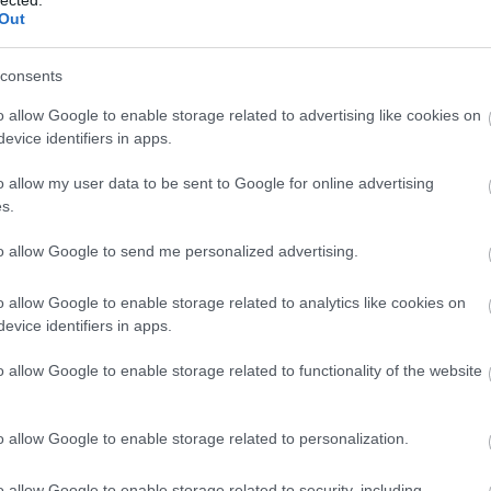
Out
consents
penótot, lecsöpögtetjük. A diót aranyszínűre pirítjuk, majd
o allow Google to enable storage related to advertising like cookies on
tdörzsöljük, hogy a héját eltávolítsuk. Nem mindegyikről jön le
gy amin rajta maradt, kis pengéjű kés segítségével lehúzzuk.
evice identifiers in apps.
egtisztított fokhagymával, az aszalt paradicsommal, csipetnyi
ölt borssal aprítógépben összetörjük. Fokozatosan hozzáadjuk a
o allow my user data to be sent to Google for online advertising
t egyenletes péppé dolgozzuk össze. Végül lassan csurgatva
s.
ajat, amíg krémes masszát kapunk.
ségnek csak egy részét használtam fel a tésztához, így a
to allow Google to send me personalized advertising.
ben olívaolajjal meglocsolva hűtőbe tettem.
o allow Google to enable storage related to analytics like cookies on
evice identifiers in apps.
o allow Google to enable storage related to functionality of the website
o allow Google to enable storage related to personalization.
o allow Google to enable storage related to security, including