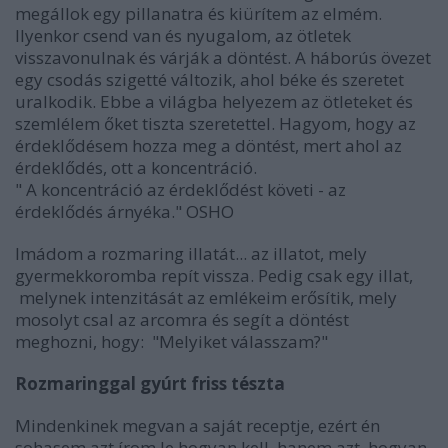
megállok egy pillanatra és kiürítem az elmém.
Ilyenkor csend van és nyugalom, az ötletek
visszavonulnak és várják a döntést. A háborús övezet
egy csodás szigetté változik, ahol béke és szeretet
uralkodik. Ebbe a világba helyezem az ötleteket és
szemlélem őket tiszta szeretettel. Hagyom, hogy az
érdeklődésem hozza meg a döntést, mert ahol az
érdeklődés, ott a koncentráció.
" A koncentráció az érdeklődést követi - az
érdeklődés árnyéka." OSHO
Imádom a rozmaring illatát... az illatot, mely
gyermekkoromba repít vissza. Pedig csak egy illat,
melynek intenzitását az emlékeim erősítik, mely
mosolyt csal az arcomra és segít a döntést
meghozni, hogy: "Melyiket válasszam?"
Rozmaringgal gyúrt friss tészta
Mindenkinek megvan a saját receptje, ezért én
sohasem azt írom le hogyan kell, hanem azt, hogyan