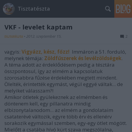
Tisztatészta
VKF - levelet kaptam
tisztatészta
•
2012. szeptember 15.
2
vagyis:
Vigyázz, kész, főzz!
Immáron a 51. forduló,
melynek témája:
Zöldfűszerek és levélzöldségek
.
A téma adott az érdeklődésem pedig a tésztára
összpontosul, így az elmém a kapcsolatuk
szorosabbra fűzése érdekében megtett mindent.
Ölelték, érintették egymást, végül eggyé váltak... de
melyiket válasszam?!
Amikor ötletek gyülekeznek az elmémben és
döntenem kell, egy pillanatra mindig
elbizonytalanodom... az elmém a gondolataim
csataterévé változik, egyre több érv és ellenérv
sorakozik egymással szemben, egy-egy ötlet mögött.
Mielőtt a csatába hívó kürt szava megszólalna,