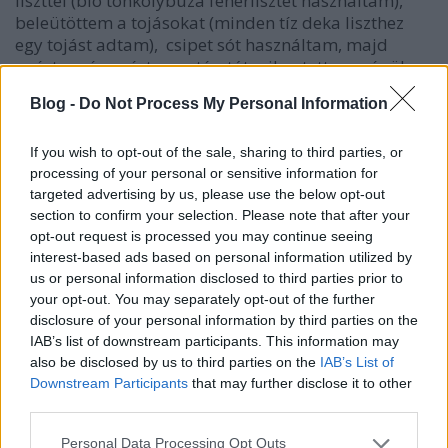
liszttel (bio tönkölybúza fehérlisztet használtam),
beleütöttem a tojásokat (
minden tíz deka liszthez
egy tojást adtam), csipet sót használtam, majd
gyúrtam és gyúrtam a tésztát, pihentettem, végül
vékonyítottam és formára vágtam.
Blog -
Do Not Process My Personal Information
Megvalósítás előtt úgy gondolok a tésztáimra, mint
egy csodára. Minden tészta egy csoda. Az anyag és a
If you wish to opt-out of the sale, sharing to third parties, or
képzelet, vagyis a látható és a láthatatlan
processing of your personal or sensitive information for
találkozása által válik a "csoda" valósággá. Íme:
targeted advertising by us, please use the below opt-out
section to confirm your selection. Please note that after your
opt-out request is processed you may continue seeing
interest-based ads based on personal information utilized by
us or personal information disclosed to third parties prior to
your opt-out. You may separately opt-out of the further
disclosure of your personal information by third parties on the
IAB’s list of downstream participants. This information may
also be disclosed by us to third parties on the
IAB’s List of
Downstream Participants
that may further disclose it to other
third parties.
Please note that this website/app uses one or more Google
Personal Data Processing Opt Outs