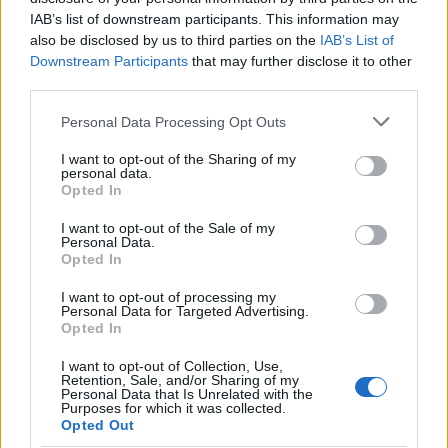
Gyúrj tésztát, tojással vagy nélküle. Színezd, ízesítsd
IAB’s list of downstream participants. This information may
kedvedre. A formázáshoz most egy ötletet adok,
also be disclosed by us to third parties on the
IAB’s List of
amivel a masnitésztát kerekre formázhatod. Végy
Downstream Participants
that may further disclose it to other
egy pogácsaszaggatót tetszőleges méretbe és a
third parties.
kinyújtott tésztát szaggasd fel vele. A köröket
Please note that this website/app uses one or more Google
középen nyomd össze, s tartsd rajta ujjaid egy
Personal Data Processing Opt Outs
services and may gather and store information including but
pillanatig, hogy a formát rögzítse.
not limited to your visit or usage behaviour. You may click to
I want to opt-out of the Sharing of my
personal data.
grant or deny consent to Google and its third-party tags to
Opted In
use your data for below specified purposes in below Google
consent section.
I want to opt-out of the Sale of my
Personal Data.
Opted In
I want to opt-out of processing my
Personal Data for Targeted Advertising.
Opted In
I want to opt-out of Collection, Use,
Retention, Sale, and/or Sharing of my
Personal Data that Is Unrelated with the
Purposes for which it was collected.
Opted Out