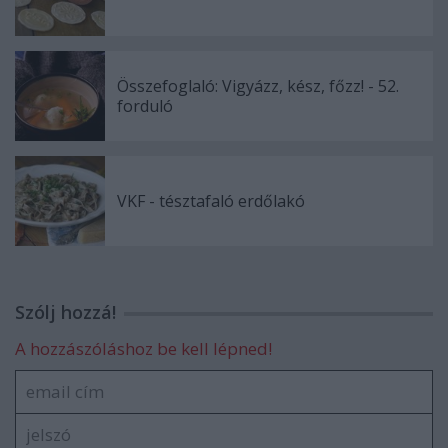
Összefoglaló: Vigyázz, kész, főzz! - 52.
forduló
VKF - tésztafaló erdőlakó
Szólj hozzá!
A hozzászóláshoz be kell lépned!