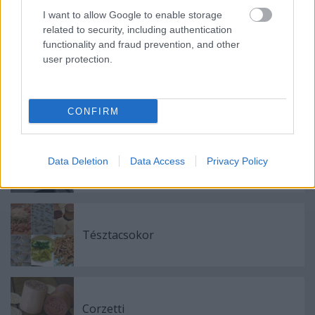
I want to allow Google to enable storage
Címkék:
friss tojásos tészta
segédeszközzel formázott
related to security, including authentication
kézzel formázott
színes/ízes tészta
functionality and fraud prevention, and other
user protection.
Ajánlott bejegyzések:
CONFIRM
Utazz az ízeken át
Data Deletion
Data Access
Privacy Policy
Tésztacsokor
Corzetti