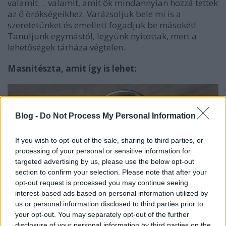
valamit. .. valamit, amit ők mindannyian hozzá tettek
az ő örökségeikhez. Varázsoljuk bele mi is a
szeretetünket és emellett fogadjuk be másokét!
Tanuljunk egymástól, legyünk nyitottak, mert a
lehetőségek tárháza végtelen.
Masnitészta, amit így is lehet:
Blog -
Do Not Process My Personal Information
If you wish to opt-out of the sale, sharing to third parties, or
processing of your personal or sensitive information for
targeted advertising by us, please use the below opt-out
section to confirm your selection. Please note that after your
opt-out request is processed you may continue seeing
interest-based ads based on personal information utilized by
us or personal information disclosed to third parties prior to
your opt-out. You may separately opt-out of the further
disclosure of your personal information by third parties on the