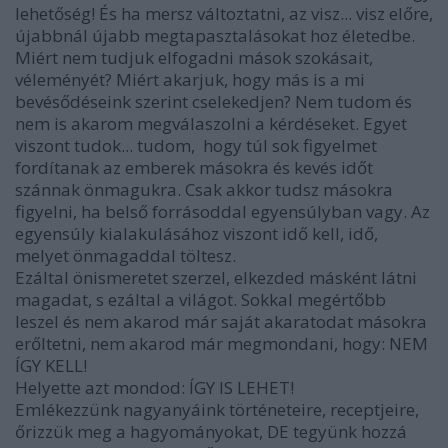
lehetőség! És ha mersz változtatni, az visz... visz előre,
újabbnál újabb megtapasztalásokat hoz életedbe.
Miért nem tudjuk elfogadni mások szokásait,
véleményét? Miért akarjuk, hogy más is a mi
bevésődéseink szerint cselekedjen? Nem tudom és
nem is akarom megválaszolni a kérdéseket. Egyet
viszont tudok... tudom, hogy túl sok figyelmet
fordítanak az emberek másokra és kevés időt
szánnak önmagukra. Csak akkor tudsz másokra
figyelni, ha belső forrásoddal egyensúlyban vagy. Az
egyensúly kialakulásához viszont idő kell, idő,
melyet önmagaddal töltesz.
Ezáltal önismeretet szerzel, elkezded másként látni
magadat, s ezáltal a világot. Sokkal megértőbb
leszel és nem akarod már saját akaratodat másokra
erőltetni, nem akarod már megmondani, hogy: NEM
ÍGY KELL!
Helyette azt mondod: ÍGY IS LEHET!
Emlékezzünk nagyanyáink történeteire, receptjeire,
őrizzük meg a hagyományokat, DE tegyünk hozzá