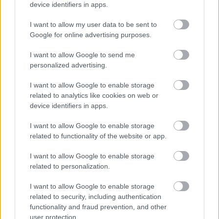
device identifiers in apps.
I want to allow my user data to be sent to
Google for online advertising purposes.
I want to allow Google to send me
personalized advertising.
I want to allow Google to enable storage
related to analytics like cookies on web or
device identifiers in apps.
I want to allow Google to enable storage
related to functionality of the website or app.
I want to allow Google to enable storage
Visszatérve a sorsolásra: családom felügyeletével
related to personalization.
zajlott, imádott keresztlányom húzta ki a
szerencsést, akinek ezúton gratulálunk és kívánjuk,
I want to allow Google to enable storage
hogy általa sok csodában legyen része. :) Babett,
related to security, including authentication
Viktor és Petra
functionality and fraud prevention, and other
user protection.