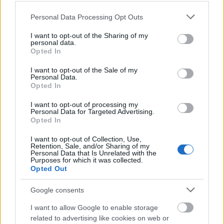
Please note that this website/app uses one or more Google
Personal Data Processing Opt Outs
services and may gather and store information including but
not limited to your visit or usage behaviour. You may click to
I want to opt-out of the Sharing of my
personal data.
grant or deny consent to Google and its third-party tags to
Opted In
use your data for below specified purposes in below Google
consent section.
I want to opt-out of the Sale of my
Personal Data.
Opted In
I want to opt-out of processing my
Personal Data for Targeted Advertising.
Opted In
I want to opt-out of Collection, Use,
Franco Casoni
Retention, Sale, and/or Sharing of my
Personal Data that Is Unrelated with the
Purposes for which it was collected.
Franco Casoni
, egy szobrász és fafaragó, aki
Opted Out
Chiavariban, Genovától délre a Ligúr parton él és ő
az egyike azon keveveseknek akik a corzetti nevű
Google consents
ligúr tészta érmék díszítésére szolgáló formákat
I want to allow Google to enable storage
faragják.
related to advertising like cookies on web or