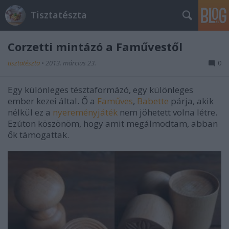
Tisztatészta
Corzetti mintázó a Faművestől
tisztatészta
•
2013. március 23.
0
Egy különleges tésztaformázó, egy különleges
ember kezei által. Ő a
Faműves
,
Babette
párja, akik
nélkül ez a
nyereményjáték
nem jöhetett volna létre.
Ezúton köszönöm, hogy amit megálmodtam, abban
ők támogattak.