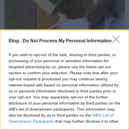
A kérdés, mely helyes megválaszolásával részt
Blog -
Do Not Process My Personal Information
vehettél a nyereményjátékban:
a Faműves milyen
lenyomattal készített párja, Babette részére
If you wish to opt-out of the sale, sharing to third parties, or
corzetti mintázót?
processing of your personal or sensitive information for
74 Kedves Olvasó küldött megfejtést, mindannyian a
targeted advertising by us, please use the below opt-out
helyes válasszal: "a párom saját részre is készített
section to confirm your selection. Please note that after your
egyet
tulipános, szőlős mintával
." Sokan
opt-out request is processed you may continue seeing
megjegyeztétek, hogy a tulipán tulajdonképpen
interest-based ads based on personal information utilized by
liliom.
us or personal information disclosed to third parties prior to
your opt-out. You may separately opt-out of the further
Egy kis információ a corzetti mintázó olaszországi
disclosure of your personal information by third parties on the
IAB’s list of downstream participants. This information may
mesteréről:
also be disclosed by us to third parties on the
IAB’s List of
Downstream Participants
that may further disclose it to other
third parties.