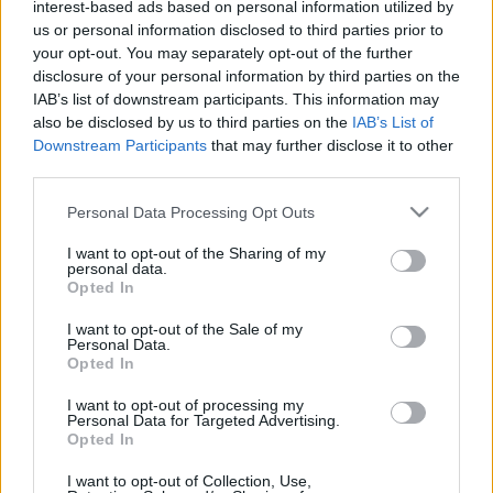
interest-based ads based on personal information utilized by
Így is lehet...
us or personal information disclosed to third parties prior to
tisztatészta
•
2013. március 20.
0
your opt-out. You may separately opt-out of the further
disclosure of your personal information by third parties on the
IAB’s list of downstream participants. This information may
NEM ÍGY KELL!és ki a megmondója hogyan
also be disclosed by us to third parties on the
IAB’s List of
kell??? Világra jövetelünket követően megtanítanak
Downstream Participants
that may further disclose it to other
bennünket mit, hogyan kell (és most nem kizárólag a
third parties.
konyha világára gondolok)... Mi ezt gyermekként
elhisszük és a tanult sémákkal, bevésődésekkel éljük
Please note that this website/app uses one or more Google
Personal Data Processing Opt Outs
életünk. Jobb…
services and may gather and store information including but
not limited to your visit or usage behaviour. You may click to
I want to opt-out of the Sharing of my
personal data.
grant or deny consent to Google and its third-party tags to
Corzetti
Opted In
use your data for below specified purposes in below Google
consent section.
tisztatészta
•
2013. március 14.
2
I want to opt-out of the Sale of my
Personal Data.
Opted In
Hiszem, hogy minden alkotás életre kel. A kéz
formálja a "testet", s átadja az energiát, mely
I want to opt-out of processing my
Personal Data for Targeted Advertising.
lényünkből fakad. Így adsz egy darabot a saját
Opted In
lelkedből, minden általad készített alkotásnak. Így
töltöd fel alkotásodat szeretettel, amely általa eljut
I want to opt-out of Collection, Use,