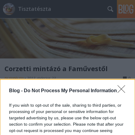
Tisztatészta
Corzetti mintázó a Faművestől
tisztatészta
•
2013. március 23.
0
Blog -
Do Not Process My Personal Information
Egy különleges tésztaformázó, egy különleges
ember kezei által. Ő a Faműves, Babette párja, akik
If you wish to opt-out of the sale, sharing to third parties, or
nélkül ez a nyereményjáték nem jöhetett volna létre.
processing of your personal or sensitive information for
Ezúton köszönöm, hogy amit megálmodtam, abban
targeted advertising by us, please use the below opt-out
ők támogattak. Minden alkotás, melyet emberi kéz
section to confirm your selection. Please note that after your
hoz létre egy…
opt-out request is processed you may continue seeing