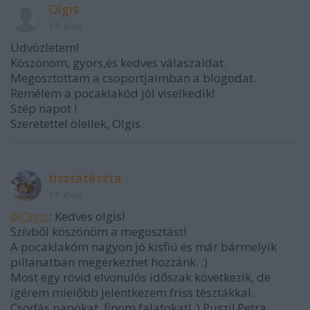
Olgis
11 éve
Üdvözletem!
Köszönöm, gyors,és kedves válaszaidat.
Megosztottam a csoportjaimban a blogodat.
Remélem a pocaklakód jól viselkedik!
Szép napot !
Szeretettel ölellek, Olgis.
tisztatészta
11 éve
@Olgis
: Kedves olgis!
Szívből köszönöm a megosztást!
A pocaklakóm nagyon jó kisfiú és már bármelyik
pillanatban megérkezhet hozzánk. :)
Most egy rövid elvonulós időszak következik, de
ígérem mielőbb jelentkezem friss tésztákkal.
Csodás napokat, finom falatokat! :) Puszi! Petra