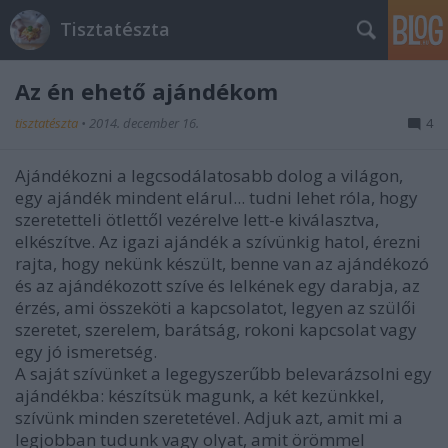
Tisztatészta
Az én ehető ajándékom
tisztatészta
•
2014. december 16.
4
Ajándékozni a legcsodálatosabb dolog a világon,
egy ajándék mindent elárul... tudni lehet róla, hogy
szeretetteli ötlettől vezérelve lett-e kiválasztva,
elkészítve. Az igazi ajándék a szívünkig hatol, érezni
rajta, hogy nekünk készült, benne van az ajándékozó
és az ajándékozott szíve és lelkének egy darabja, az
érzés, ami összeköti a kapcsolatot, legyen az szülői
szeretet, szerelem, barátság, rokoni kapcsolat vagy
egy jó ismeretség.
A saját szívünket a legegyszerűbb belevarázsolni egy
ajándékba: készítsük magunk, a két kezünkkel,
szívünk minden szeretetével. Adjuk azt, amit mi a
legjobban tudunk vagy olyat, amit örömmel