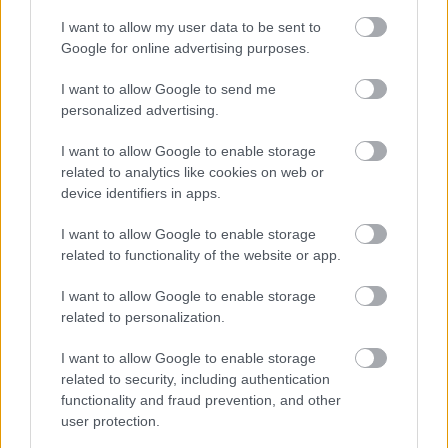
I want to allow my user data to be sent to
Google for online advertising purposes.
I want to allow Google to send me
personalized advertising.
I want to allow Google to enable storage
Készítsd el Te is a sajátodat, fűszerezd
related to analytics like cookies on web or
egyedileg, varázsolj bele lelket. A siker garantált, a
device identifiers in apps.
csomagod árulkodni fog és az ajándékozottnak azt
súgja majd:
I want to allow Google to enable storage
ez szívből jött, együk meg mielőbb, lehetőleg most! ;)
related to functionality of the website or app.
I want to allow Google to enable storage
related to personalization.
I want to allow Google to enable storage
Címkék:
ehető ajándék
related to security, including authentication
functionality and fraud prevention, and other
user protection.