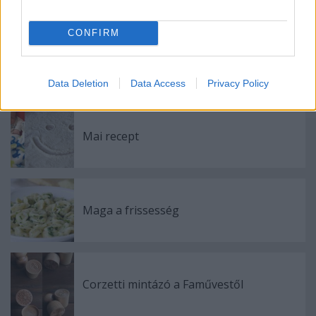
Ajánlott bejegyzések:
CONFIRM
Tésztaformák - garganelli, sorpresini,
farfalle
Data Deletion
Data Access
Privacy Policy
Mai recept
Maga a frissesség
Corzetti mintázó a Faművestől