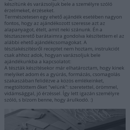
készítünk és varázsoljuk bele a személyre szóló
érzelmeket, érzéseket.
Természetesen egy ehető ajándék esetében nagyon
fontos, hogy az ajándékozott szeresse azt az
alapanyagot, ételt, amit neki szánunk. Én a
tésztaszerető barátaimra gondolva készítettem el az
alábbi ehető ajándékcsomagokat. A
tésztakészítésről receptet nem hoztam, instrukciót
csak ahhoz adok, hogyan varázsoljuk bele
ajándékunkba a kapcsolatot:
A tészták készítésekor már elhatároztam, hogy kinek
melyiket adom és a gyúrás, formázás, csomagolás
szakaszában felidézve a közös emlékeinket,
megtöltöttem őket "velünk": szeretettel, örömmel,
vidámsággal, jó érzéssel. Így lett igazán személyre
szóló, s bízom benne, hogy árulkodó. :)