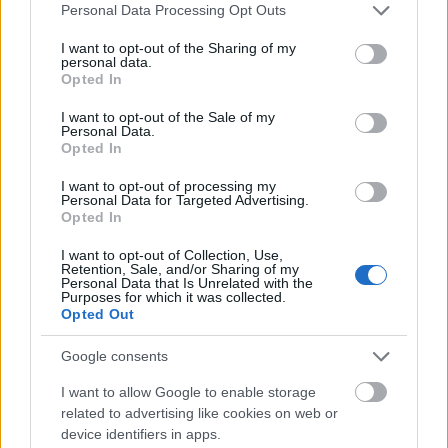
Please note that this website/app uses one or more Google
Personal Data Processing Opt Outs
services and may gather and store information including but
not limited to your visit or usage behaviour. You may click to
I want to opt-out of the Sharing of my
personal data.
grant or deny consent to Google and its third-party tags to
Opted In
use your data for below specified purposes in below Google
consent section.
I want to opt-out of the Sale of my
Personal Data.
Opted In
I want to opt-out of processing my
Personal Data for Targeted Advertising.
Opted In
I want to opt-out of Collection, Use,
Így teljes az ehető ajándékkosaram, jó érzés így
Retention, Sale, and/or Sharing of my
együtt látni, amit az elmúlt hetekben alkottam.
Personal Data that Is Unrelated with the
Purposes for which it was collected.
Opted Out
Google consents
I want to allow Google to enable storage
related to advertising like cookies on web or
device identifiers in apps.