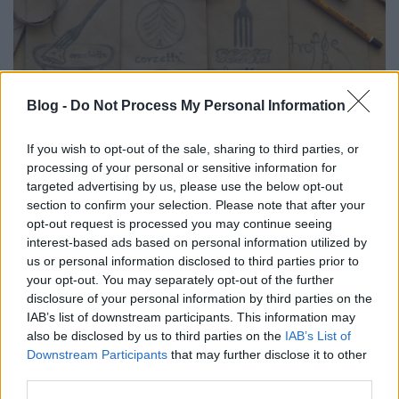
Blog -
Do Not Process My Personal Information
If you wish to opt-out of the sale, sharing to third parties, or
processing of your personal or sensitive information for
targeted advertising by us, please use the below opt-out
section to confirm your selection. Please note that after your
Egyedi tasak, kézműves tészta... Hm, mi illik még
opt-out request is processed you may continue seeing
ebbe az ehető ajándékcsomagba? Szósszal teljes a
interest-based ads based on personal information utilized by
képlet, így adódott, hogy feltétet is készítettem és a
us or personal information disclosed to third parties prior to
csomagot házi pestoval bővítettem. Eddig
your opt-out. You may separately opt-out of the further
disclosure of your personal information by third parties on the
készült
paradicsom
és
spenót
pesto, de lesz még
IAB’s list of downstream participants. This information may
bazsalikomos
és
petrezselymes
is.
also be disclosed by us to third parties on the
IAB’s List of
Downstream Participants
that may further disclose it to other
third parties.