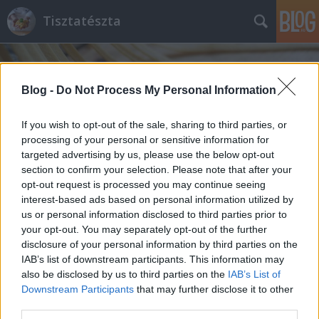
Tisztatészta
Blog -
Do Not Process My Personal Information
If you wish to opt-out of the sale, sharing to third parties, or
processing of your personal or sensitive information for
targeted advertising by us, please use the below opt-out
Az én ehető ajándékom
section to confirm your selection. Please note that after your
tisztatészta
•
2014. december 16.
4
opt-out request is processed you may continue seeing
interest-based ads based on personal information utilized by
us or personal information disclosed to third parties prior to
Ajándékozni a legcsodálatosabb dolog a világon,
your opt-out. You may separately opt-out of the further
egy ajándék mindent elárul... tudni lehet róla, hogy
disclosure of your personal information by third parties on the
szeretetteli ötlettől vezérelve lett-e kiválasztva,
IAB’s list of downstream participants. This information may
elkészítve. Az igazi ajándék a szívünkig hatol, érezni
also be disclosed by us to third parties on the
IAB’s List of
rajta, hogy nekünk készült, benne van az ajándékozó
Downstream Participants
that may further disclose it to other
és az…
third parties.