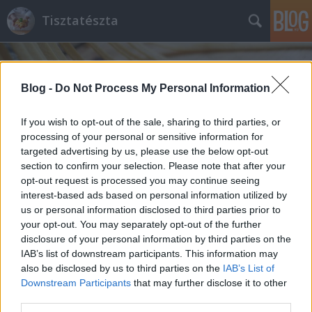
Tisztatészta
Blog -
Do Not Process My Personal Information
If you wish to opt-out of the sale, sharing to third parties, or
processing of your personal or sensitive information for
targeted advertising by us, please use the below opt-out
Találkozás a vén gombacsinálóval
section to confirm your selection. Please note that after your
tisztatészta
•
2015. január 27.
2
opt-out request is processed you may continue seeing
interest-based ads based on personal information utilized by
us or personal information disclosed to third parties prior to
Vágytam az erdő csendjét, az illatát és ízét, de kint
your opt-out. You may separately opt-out of the further
szél fújt és hó esett, így maradt a képzelet. Az
disclosure of your personal information by third parties on the
ablakba kuckóztam és forró erdei gyümölcs teát
IAB’s list of downstream participants. This information may
szürcsölgetve a távolba meredve azon
also be disclosed by us to third parties on the
IAB’s List of
gondolkoztam, hogy hová és hogyan menjek, ami:
Downstream Participants
that may further disclose it to other
nincs túl messze, de mégis elég…
third parties.