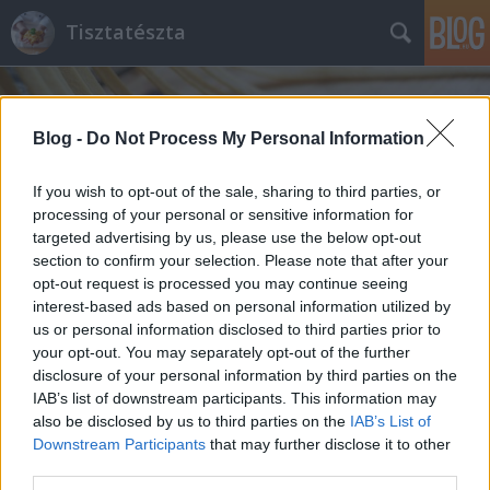
Tisztatészta
Blog -
Do Not Process My Personal Information
If you wish to opt-out of the sale, sharing to third parties, or
processing of your personal or sensitive information for
targeted advertising by us, please use the below opt-out
Egy pillanat...
section to confirm your selection. Please note that after your
tisztatészta
•
2015. május 28.
0
opt-out request is processed you may continue seeing
interest-based ads based on personal information utilized by
us or personal information disclosed to third parties prior to
A tengerparton ült egy eldugott, csendes
your opt-out. You may separately opt-out of the further
partszakaszon. Emberi zaj nem hallatszott, csak a
disclosure of your personal information by third parties on the
természet zenélt neki. A hang és a fény körülölelte
IAB’s list of downstream participants. This information may
lényét. A nap sugarait fújta a szél, s felkapva a
also be disclosed by us to third parties on the
IAB’s List of
vízcseppeket összeölelkeztek. Megérintették a lány
Downstream Participants
that may further disclose it to other
arcát. Egyszerre érezte bőrén a…
third parties.