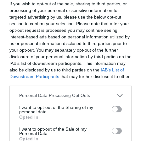
If you wish to opt-out of the sale, sharing to third parties, or
Az idő múlávásával egyre több olyan tésztaformát
processing of your personal or sensitive information for
ismertem meg, készítettem el, amit a két kezemmel,
targeted advertising by us, please use the below opt-out
section to confirm your selection. Please note that after your
esetleg mindenki konyhájában megtalálható
opt-out request is processed you may continue seeing
eszközökkel formáztam. A tésztagyúrással telt évek
interest-based ads based on personal information utilized by
során számomra nélkülözhetetlen eszközzé vált a:
us or personal information disclosed to third parties prior to
your opt-out. You may separately opt-out of the further
fém konyhai spakli vagy spatula
- amennyiben a
disclosure of your personal information by third parties on the
gyúródeszkán állítom össze a tésztát, használom az
IAB’s list of downstream participants. This information may
alapanyagok összekeveréséhez, a letapadt tészta
also be disclosed by us to third parties on the
IAB’s List of
mozgatásához, de a tészta vágásához, formázásához
Downstream Participants
that may further disclose it to other
és a gyúrófelület tisztításához is kíváló segítség
third parties.
éles kés
- hosszú, éles kést használj, amennyiben
Please note that this website/app uses one or more Google
Personal Data Processing Opt Outs
ezzel vágod fel a tésztát. Létezik speciális tésztavágó
services and may gather and store information including but
kés, de ezt már csak akkor érdemes vásárolni, ha
not limited to your visit or usage behaviour. You may click to
I want to opt-out of the Sharing of my
personal data.
már úgy és annyit gyúrsz, mint a nagymamád. :)
grant or deny consent to Google and its third-party tags to
Opted In
use your data for below specified purposes in below Google
nagyobb méretű tál
- ami lehet zománcos,
consent section.
I want to opt-out of the Sale of my
műanyag, esetleg kerámia. A legtöbb receptben az
Personal Data.
Opted In
szerepel, hogy halmozd a lisztet a munkafelületre,