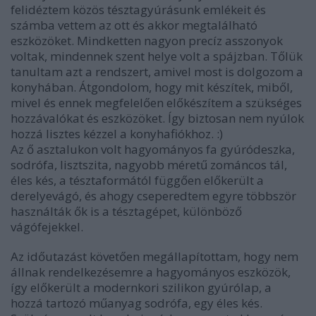
felidéztem közös tésztagyúrásunk emlékeit és
számba vettem az ott és akkor megtalálható
eszközöket. Mindketten nagyon precíz asszonyok
voltak, mindennek szent helye volt a spájzban. Tőlük
tanultam azt a rendszert, amivel most is dolgozom a
konyhában. Átgondolom, hogy mit készítek, miből,
mivel és ennek megfelelően előkészítem a szükséges
hozzávalókat és eszközöket. Így biztosan nem nyúlok
hozzá lisztes kézzel a konyhafiókhoz. :)
Az ő asztalukon volt hagyományos fa gyúródeszka,
sodrófa, lisztszita, nagyobb méretű zománcos tál,
éles kés, a tésztaformától függően előkerült a
derelyevágó, és ahogy cseperedtem egyre többször
használták ők is a tésztagépet, különböző
vágófejekkel.
Az időutazást követően megállapítottam, hogy nem
állnak rendelkezésemre a hagyományos eszközök,
így előkerült a modernkori szilikon gyúrólap, a
hozzá tartozó műanyag sodrófa, egy éles kés.