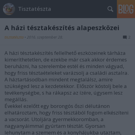
Tisztatészta
A házi tésztakészítés alapeszközei
tisztatészta
•
2016. szeptember 28.
2
A házi tésztakészítés fellelhető eszközeinek tárháza
kimeríthetetlen, de ezekbe már csak akkor érdemes
beruházni, ha szerelembe estél és minden vágyad,
hogy friss tésztaételeket varázsolj a családi asztalra.
A háztartásodban mindent megtalálsz, amire
szükséged lesz a kezdetekkor. Először kóstolj bele a
tevékenységbe, s ha rákapsz az ízére, úgysem lesz
megállás.
Évekkel ezelőtt egy borongós őszi délutánon
elhatároztam, hogy friss tésztából fogom elkészíteni
a vacsorát. Utoljára gyermekkoromban, a
nagyanyáimmal gyúrtam tésztát. Gyorsan
lehunytam a szemem és a konyhájukba utaztam,