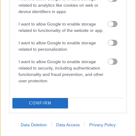
munkafolyamatok felgyorsítására hivatott. A
related to analytics like cookies on web or
következő bejegyzésben összegyűjtöm a házi
device identifiers in apps.
tésztakészítés speciális eszközeit.
I want to allow Google to enable storage
Addig is jó tésztázást kívánok! Petra
related to functionality of the website or app.
I want to allow Google to enable storage
related to personalization.
Címkék:
a házi tésztakészítés eszközei
I want to allow Google to enable storage
related to security, including authentication
functionality and fraud prevention, and other
user protection.
Ajánlott bejegyzések:
CONFIRM
Utazz az ízeken át
Data Deletion
Data Access
Privacy Policy