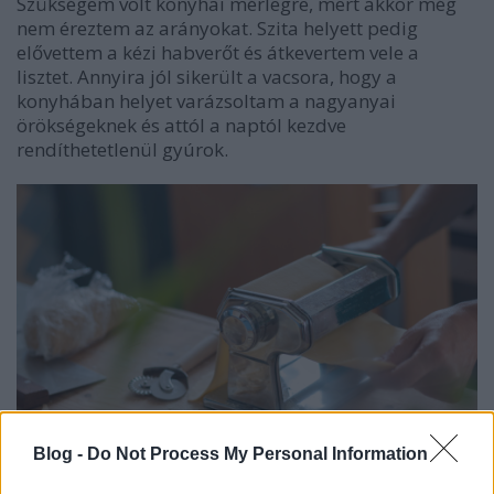
Szükségem volt konyhai mérlegre, mert akkor még
nem éreztem az arányokat. Szita helyett pedig
elővettem a kézi habverőt és átkevertem vele a
lisztet. Annyira jól sikerült a vacsora, hogy a
konyhában helyet varázsoltam a nagyanyai
örökségeknek és attól a naptól kezdve
rendíthetetlenül gyúrok.
Blog -
Do Not Process My Personal Information