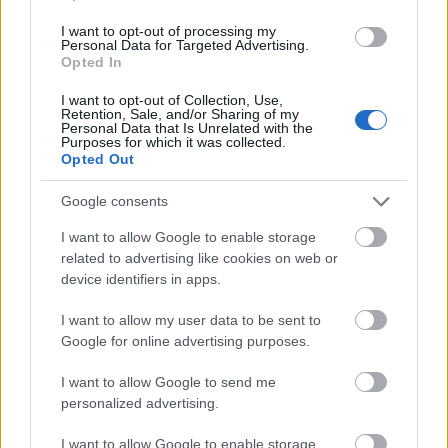
készíts mélyedést a halom közepébe és üsd bele a
I want to opt-out of processing my
tojásokat. Sokkal egyszerűbb ha tálat használsz -
Personal Data for Targeted Advertising.
főleg kezdő tésztázóként - és ha összeállt a tészta,
Opted In
öntheted is a munkafelületre.
I want to opt-out of Collection, Use,
Retention, Sale, and/or Sharing of my
gyúródeszka
– nagyméretű, sima felületű,
Personal Data that Is Unrelated with the
Purposes for which it was collected.
keményfából (bükk, tölgy) készült gyúródeszkán
Opted Out
tudsz hatékonyan dolgozni
Google consents
sodrófa
– hosszú nyelú sodrófát akkor javaslom, ha
kézzel szeretnéd nyújtani a tésztát, mert ezzel tudod
I want to allow Google to enable storage
egyenletesen, szép vékonyra nyújtani
related to advertising like cookies on web or
device identifiers in apps.
tésztagép
– érdemes jó minőségű, ismert márkájú
tésztagépet vásárolni, mert időt állóak, nagy
I want to allow my user data to be sent to
Google for online advertising purposes.
választékban kapható hozzájuk vágófej
I want to allow Google to send me
Vannak komoly hagyományokkal rendelkező tészták,
personalized advertising.
melyek speciális eszközzel készülnek és manapság
már egyre több olyan eszköz van, ami a
I want to allow Google to enable storage