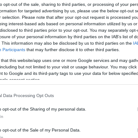
tisztateszt
to opt-out of the sale, sharing to third parties, or processing of your per
Facebook
formation for targeted advertising by us, please use the below opt-out s
r selection. Please note that after your opt-out request is processed y
Ezt keres
eing interest-based ads based on personal information utilized by us or
ik
0
disclosed to third parties prior to your opt-out. You may separately opt-
losure of your personal information by third parties on the IAB’s list of
. This information may also be disclosed by us to third parties on the
IA
Archívum
Participants
that may further disclose it to other third parties.
ítés eszközei
2017 júliu
 that this website/app uses one or more Google services and may gath
2016 nov
including but not limited to your visit or usage behaviour. You may click 
2016 sze
 to Google and its third-party tags to use your data for below specifi
2015 októ
2015 sze
ogle consent section.
2015 máj
2015 janu
2014 dec
l Data Processing Opt Outs
2014 nov
2013 ápril
o opt-out of the Sharing of my personal data.
2013 már
Tovább
...
In
Keress a t
o opt-out of the Sale of my Personal Data.
a házi té
In