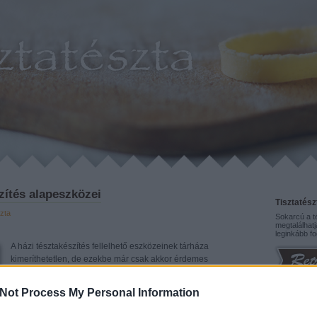
zítés alapeszközei
Tisztatész
szta
Sokarcú a té
megtalálhatj
leginkább fo
A házi tésztakészítés fellelhető eszközeinek tárháza
kimeríthetetlen, de ezekbe már csak akkor érdemes
beruházni, ha szerelembe estél és minden vágyad, hogy friss
tésztaételeket varázsolj a családi asztalra. A háztartásodban
Not Process My Personal Information
mindent megtalálsz, amire szükséged lesz a kezdetekkor.
Elérhetős
Először kóstolj…