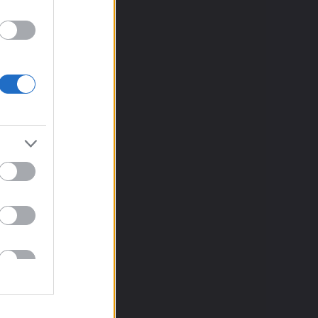
5
)
(
15
)
ndék
(
2
)
 száraztészta
(
1
)
smentes tészta
(
17
)
sos tészta
(
31
)
rmázott
(
11
)
zta
(
6
)
áraztészta
(
2
)
jásos tészta
(
9
)
 tészta
(
20
)
szta
(
5
)
a
(
7
)
lács
(
6
)
rmázott
(
14
)
szta
(
1
)
t
(
1
)
zta
(
1
)
(
2
)
(
1
)
a
(
4
)
tészta
(
2
)
özzel formázott
(
17
)
)
zta
(
6
)
es tészta
(
16
)
erkentyű és tészta
(
1
)