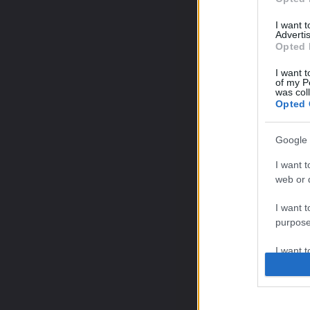
I want 
Advertis
Opted 
I want t
of my P
was col
Opted 
Google 
I want t
web or d
I want t
purpose
I want 
I want t
web or d