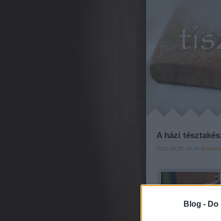
A házi tésztakés
2016.09.28. 16:16
tisztaté
Blog -
Do 