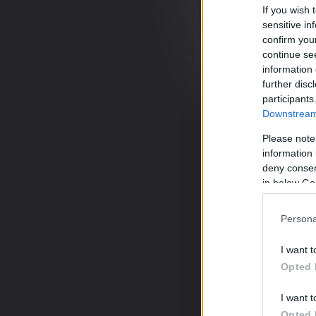
If you wish 
sensitive in
tovább »
confirm you
continue se
Tetsz
information 
further disc
participants
2
komment
Downstream 
Címkék:
a házi tésztakész
Please note
information 
deny consent
in below Go
Persona
I want t
Opted 
I want t
Opted 