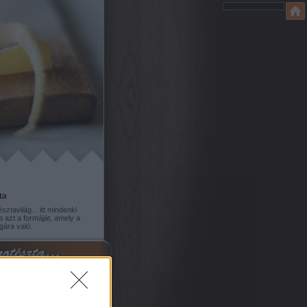
ta
sztavilág... itt mindenki
a azt a formáját, amely a
gára való.
ég: