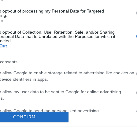
édes
(
1
egyszerű
to opt-out of processing my Personal Data for Targeted
ehető ajá
ing.
formázott
In
friss tojá
friss tojá
o opt-out of Collection, Use, Retention, Sale, and/or Sharing
géppel fo
ersonal Data that Is Unrelated with the Purposes for which it
hal és tés
lected.
hosszú sz
Out
hosszú to
húsmentes
hús és té
consents
kelt tészt
kenyér/ka
o allow Google to enable storage related to advertising like cookies on
kézzel fo
evice identifiers in apps.
leveles té
levesbeté
linzer tés
o allow my user data to be sent to Google for online advertising
palacsinta
s.
piskóta
retrotészt
to allow Google to send me personalized advertising.
rövid cső
segédeszk
CONFIRM
sós
(
37
o allow Google to enable storage related to analytics like cookies on
száraztés
evice identifiers in apps.
színes/íz
tengeri h