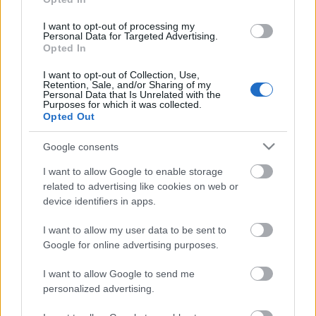
más, aminek ilyen hihetetlen az…
I want to opt-out of processing my
Personal Data for Targeted Advertising.
... egy picit?
Opted In
pici
I want to opt-out of Collection, Use,
Retention, Sale, and/or Sharing of my
tisztatészta
•
2011. július 19.
0
Personal Data that Is Unrelated with the
Purposes for which it was collected.
Opted Out
Köszönöm, jöhet, de nem picit, én ebből nagy
adaggal kérnék. Nem kérem, nem a tésztaadagokról
Google consents
lesz szó, egy újabb friss, kézzel készített tésztáról,
I want to allow Google to enable storage
ami nem is olyan pici. :) Ezt a pici (ejtsd: pícsi) nevű
related to advertising like cookies on web or
tésztát már réges régen kinéztem Jamie Oliver Olasz
device identifiers in apps.
kaják c.…
I want to allow my user data to be sent to
Az emlékek bűvöletében
Google for online advertising purposes.
csavart tészta, orsótészta, fusilli
I want to allow Google to send me
tisztatészta
•
2011. július 14.
2
personalized advertising.