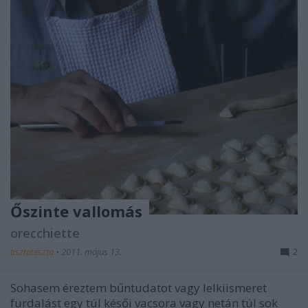
Őszinte vallomás
orecchiette
tisztatészta
•
2011. május 13.
2
Sohasem éreztem bűntudatot vagy lelkiismeret
furdalást egy túl késői vacsora vagy netán túl sok