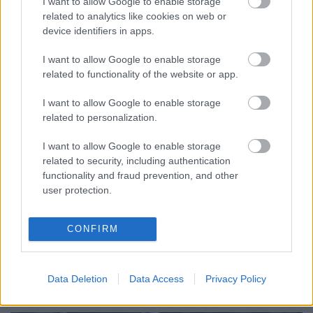
I want to allow Google to enable storage
Kellemes őszi este van, ülök a gangon, lelóg a lábam
related to analytics like cookies on web or
a fonott karosszékről. A nagyi velem szemben,
device identifiers in apps.
fáradhatatlanul köt az unokáinak és a gyerekkoráról
mesél. Hihetetlen, hogy két kötőtű segítségével, egy
I want to allow Google to enable storage
gombolyag fonalból milyen csodákra képes. Ilyenek
related to functionality of the website or app.
a nagyik, mindent…
I want to allow Google to enable storage
related to personalization.
A tészta, ami rabul ejtett
Malloreddus zöldborsópürével
I want to allow Google to enable storage
related to security, including authentication
tisztatészta
•
2011. június 29.
0
functionality and fraud prevention, and other
user protection.
Korábbi bejegyzésemben a "kedvenc" témát
fejtegettem és megállapítottam, hogy számomra
CONFIRM
nem létezik... csak néha rákattanok bizonyos
dolgokra. Ha már itt tartunk: jelenlegi
"rákattanásomat" befolyásoló tényező az egyéb
kategóriába sorolható. …
Data Deletion
Data Access
Privacy Policy