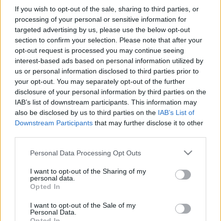
Lorighittas
If you wish to opt-out of the sale, sharing to third parties, or
tisztatészta
•
2011. október 06.
7
processing of your personal or sensitive information for
targeted advertising by us, please use the below opt-out
... és mindenki azt kérdezi: "Hogy van türelmed
section to confirm your selection. Please note that after your
hozzá?" Elárulok egy titkot: nem kell hozzá türelem.
opt-out request is processed you may continue seeing
Tésztakészítés során még nem éreztem
interest-based ads based on personal information utilized by
us or personal information disclosed to third parties prior to
türelmetlenséget... gyöngyfűzésre viszont nem
your opt-out. You may separately opt-out of the further
tudnátok rávenni, mert a második apró gyöngyszem
disclosure of your personal information by third parties on the
felfűzésekor remegne a kezem,…
IAB’s list of downstream participants. This information may
also be disclosed by us to third parties on the
IAB’s List of
Paradicsom nélkül mit sem ér az élet
Downstream Participants
that may further disclose it to other
third parties.
Paradicsomos malloreddus
tisztatészta
•
2011. augusztus 09.
5
Please note that this website/app uses one or more Google
Personal Data Processing Opt Outs
services and may gather and store information including but
not limited to your visit or usage behaviour. You may click to
I want to opt-out of the Sharing of my
"Számomra az élet elképzelhetetlen paradicsom
personal data.
grant or deny consent to Google and its third-party tags to
nélkül. Komolyan mondom. A világ teljesen más
Opted In
use your data for below specified purposes in below Google
volna... Van még egy termés, aminek ennyire egyedi
consent section.
I want to opt-out of the Sale of my
az íze és az állaga, egyszerre édes és savanykás?
Personal Data.
Szagoljuk meg a frissen szedett paradicsomot - van
Opted In