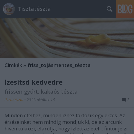
Tisztatészta
Címkék
»
friss_tojásmentes_tészta
Ízesítsd kedvedre
frissen gyúrt, kakaós tészta
tisztatészta
•
2011. október 16.
3
Minden ételhez, minden ízhez tartozik egy érzés. Az
érzéseinket nem mindig mondjuk ki, de az arcunk
híven tükrözi, elárulja, hogy ízlett az étel... fintor jelzi