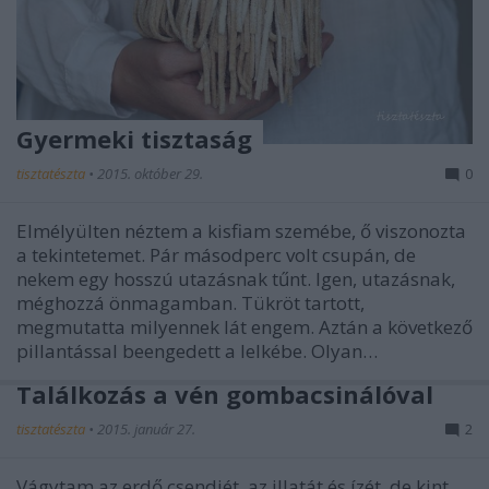
Gyermeki tisztaság
tisztatészta
•
2015. október 29.
0
Elmélyülten néztem a kisfiam szemébe, ő viszonozta
a tekintetemet. Pár másodperc volt csupán, de
nekem egy hosszú utazásnak tűnt. Igen, utazásnak,
méghozzá önmagamban. Tükröt tartott,
megmutatta milyennek lát engem. Aztán a következő
pillantással beengedett a lelkébe. Olyan…
Találkozás a vén gombacsinálóval
tisztatészta
•
2015. január 27.
2
Vágytam az erdő csendjét, az illatát és ízét, de kint