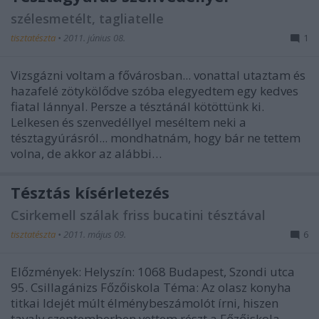
szélesmetélt, tagliatelle
tisztatészta
•
2011. június 08.
1
Vizsgázni voltam a fővárosban... vonattal utaztam és
hazafelé zötykölődve szóba elegyedtem egy kedves
fiatal lánnyal. Persze a tésztánál kötöttünk ki.
Lelkesen és szenvedéllyel meséltem neki a
tésztagyúrásról... mondhatnám, hogy bár ne tettem
volna, de akkor az alábbi…
Tésztás kísérletezés
Csirkemell szálak friss bucatini tésztával
tisztatészta
•
2011. május 09.
6
Előzmények: Helyszín: 1068 Budapest, Szondi utca
95. Csillagánizs Főzőiskola Téma: Az olasz konyha
titkai Idejét múlt élménybeszámolót írni, hiszen
tavaly szeptemberben vettem részt a Főzőiskola