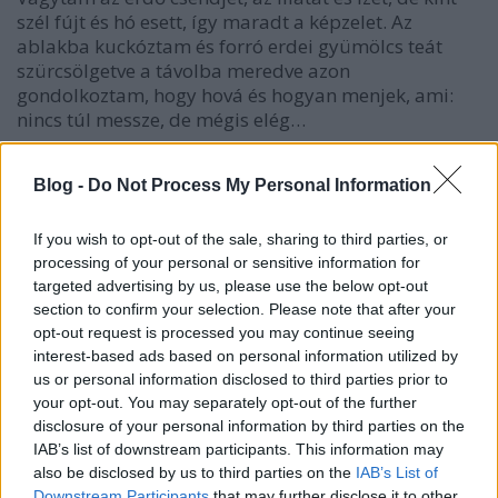
szél fújt és hó esett, így maradt a képzelet. Az
ablakba kuckóztam és forró erdei gyümölcs teát
szürcsölgetve a távolba meredve azon
gondolkoztam, hogy hová és hogyan menjek, ami:
nincs túl messze, de mégis elég…
Az én mesebeli erdőm
Blog -
Do Not Process My Personal Information
tisztatészta
•
2013. április 07.
4
If you wish to opt-out of the sale, sharing to third parties, or
processing of your personal or sensitive information for
Lépj be a varázslatos világomba, ahol a láthatatlan
targeted advertising by us, please use the below opt-out
láthatóvá válik, ahol az érzékelésed megváltozik. Az
section to confirm your selection. Please note that after your
én erdőm mesébe illő, s ha egyszer belépsz, s
opt-out request is processed you may continue seeing
megtapasztalod, nem akarsz máshol lenni, csak ott.
interest-based ads based on personal information utilized by
Kezdetben olyan mint egy másik erdő, ahol égig
us or personal information disclosed to third parties prior to
érnek a fák, de ahogy…
your opt-out. You may separately opt-out of the further
disclosure of your personal information by third parties on the
IAB’s list of downstream participants. This information may
VKF - levelet kaptam
also be disclosed by us to third parties on the
IAB’s List of
tisztatészta
•
2012. szeptember 15.
2
Downstream Participants
that may further disclose it to other