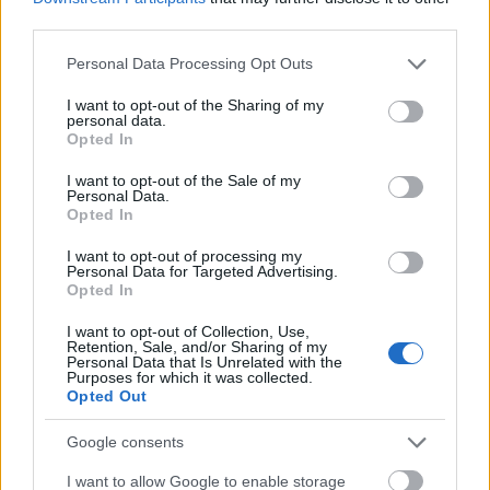
third parties.
vagyis: Vigyázz, kész, főzz! Immáron a 51. forduló,
Please note that this website/app uses one or more Google
Personal Data Processing Opt Outs
melynek témája: Zöldfűszerek és levélzöldségek. A
services and may gather and store information including but
téma adott az érdeklődésem pedig a tésztára
not limited to your visit or usage behaviour. You may click to
I want to opt-out of the Sharing of my
personal data.
összpontosul, így az elmém a kapcsolatuk
grant or deny consent to Google and its third-party tags to
Opted In
szorosabbra fűzése érdekében megtett mindent.
use your data for below specified purposes in below Google
Ölelték, érintették egymást,…
consent section.
I want to opt-out of the Sale of my
Personal Data.
Opted In
Ízesítsd kedvedre
I want to opt-out of processing my
frissen gyúrt, kakaós tészta
Personal Data for Targeted Advertising.
Opted In
tisztatészta
•
2011. október 16.
3
I want to opt-out of Collection, Use,
Retention, Sale, and/or Sharing of my
Minden ételhez, minden ízhez tartozik egy érzés. Az
Personal Data that Is Unrelated with the
érzéseinket nem mindig mondjuk ki, de az arcunk
Purposes for which it was collected.
Opted Out
híven tükrözi, elárulja, hogy ízlett az étel... fintor jelzi
a nem tetszést, simulás az elégedettséget. Ha tetszik,
Google consents
ha nem, a szavakkal szűken bánunk, ha egy ételről,
egy…
I want to allow Google to enable storage