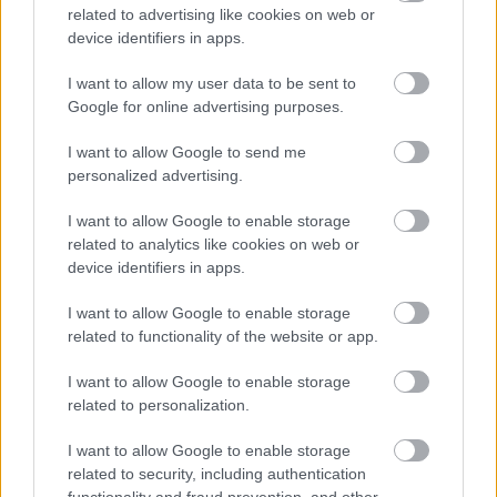
related to advertising like cookies on web or
Egy barátság emlékére
device identifiers in apps.
Tonhalas-paradicsomos linguine
I want to allow my user data to be sent to
Google for online advertising purposes.
tisztatészta
•
2011. szeptember 08.
2
I want to allow Google to send me
Ő gin-tonicot ivott, én életem első kisfröccsét.
personalized advertising.
Beszélgetésbe elegyedtünk, aztán buliztunk egy
hétig, aztán meg még négy évig. Az egyetemi
I want to allow Google to enable storage
gólyatáborban szövődött a barátságunk. Azt
related to analytics like cookies on web or
mondják az ellentétek vonzzák egymást.
device identifiers in apps.
Sorolhatnám a különbségeket, de miért is…
I want to allow Google to enable storage
related to functionality of the website or app.
Ízek és érzések
I want to allow Google to enable storage
Vörösborral gyúrt tészta
related to personalization.
tisztatészta
•
2011. július 26.
7
I want to allow Google to enable storage
Lekvárfőző lázban ég az ország, a gasztrobloggerek
related to security, including authentication
functionality and fraud prevention, and other