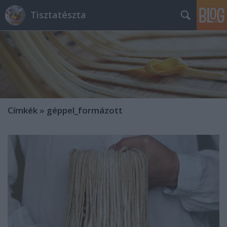
Tisztatészta
Címkék
»
géppel_formázott